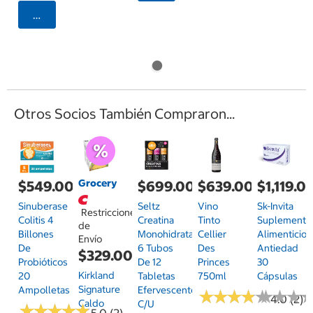
Agregar
Otros Socios También Compraron...
Grocery
$549.00
$699.00
$639.00
$1,119.0
Sinuberase
Seltz
Vino
Sk-Invita
Restricciones
Colitis 4
Creatina
Tinto
Suplemento
de
Billones
Monohidratada
Cellier
Alimenticio
Envío
De
6 Tubos
Des
Antiedad
$329.00
Probióticos
De 12
Princes
30
Kirkland
20
Tabletas
750ml
Cápsulas
Signature
Ampolletas
Efervescentes
★
★
★
★
★
★
★
★
★
★
★
★
★
★
★
★
4.0 (2)
Caldo
C/u
★
★
★
★
★
★
★
★
★
★
5.0 (2)