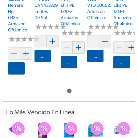
Herrera
0AN433329311W55
Ellis PE
VTO.00C62.0XAP.53
Ellis PE
Her
Lentes
1310-2
Armazón
1213-1
0325
De Sol
Armazón
Oftálmico
Armazón
Armazón
Oftálmico
Oftálmico
★
★
★
★
★
★
★
★
★
★
★
★
★
★
★
★
★
★
★
★
Oftálmico
★
★
★
★
★
★
★
★
★
★
★
★
★
★
★
★
★
★
★
★
★
★
★
★
★
★
Agregar
Agregar
Agregar
Agrega
Agregar
Lo Más Vendido En Línea...