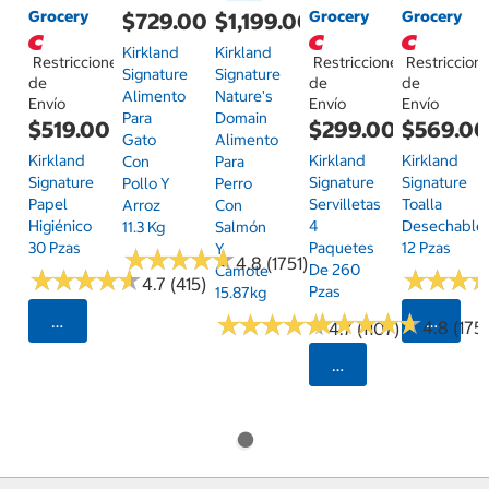
Grocery
Grocery
Grocery
$729.00
$1,199.00
Kirkland
Kirkland
Restricciones
Restricciones
Restriccion
Signature
Signature
de
de
de
Alimento
Nature's
Envío
Envío
Envío
Para
Domain
$519.00
$299.00
$569.0
Gato
Alimento
Kirkland
Kirkland
Kirkland
Con
Para
Signature
Signature
Signature
Pollo Y
Perro
Papel
Servilletas
Toalla
Arroz
Con
Higiénico
4
Desechable
11.3 Kg
Salmón
30 Pzas
Paquetes
12 Pzas
Y
★
★
★
★
★
★
★
★
★
★
4.8 (1751)
De 260
Camote
★
★
★
★
★
★
★
★
★
★
★
★
★
★
★
★
4.7 (415)
Pzas
15.87kg
★
★
★
★
★
★
★
★
★
★
★
★
★
★
★
★
★
★
★
★
Seleccionar Código Postal
Selecci
4.8 (175)
4.7 (1107)
Seleccionar Código