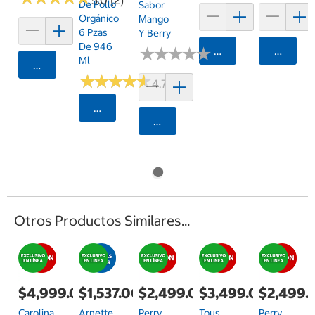
De Pollo
Sabor
Orgánico
Mango
6 Pzas
Y Berry
De 946
★
★
★
★
★
★
★
★
★
★
Agregar
Agrega
Ml
Agregar
★
★
★
★
★
★
★
★
★
★
4.7 (157)
Seleccionar Código Postal
Agregar
Otros Productos Similares...
$4,999.00
$1,537.00
$2,499.00
$3,499.00
$2,499.
Carolina
Arnette
Perry
Tous
Perry