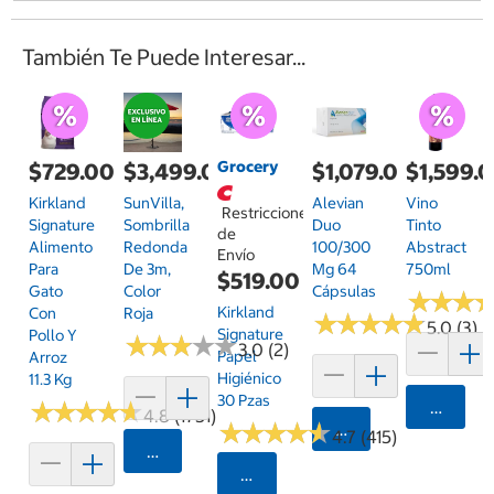
También Te Puede Interesar...
Grocery
$729.00
$3,499.00
$1,079.00
$1,599.
Kirkland
SunVilla,
Alevian
Vino
Restricciones
Signature
Sombrilla
Duo
Tinto
de
Alimento
Redonda
100/300
Abstract
Envío
Para
De 3m,
Mg 64
750ml
$519.00
Gato
Color
Cápsulas
★
★
★
★
★
★
Kirkland
Con
Roja
★
★
★
★
★
★
★
★
★
★
5.0 (3)
Signature
Pollo Y
★
★
★
★
★
★
★
★
★
★
3.0 (2)
Papel
Arroz
Higiénico
11.3 Kg
30 Pzas
★
★
★
★
★
★
★
★
★
★
Agrega
4.8 (1751)
★
★
★
★
★
★
★
★
★
★
Agregar
4.7 (415)
Agregar
Seleccionar Código Postal