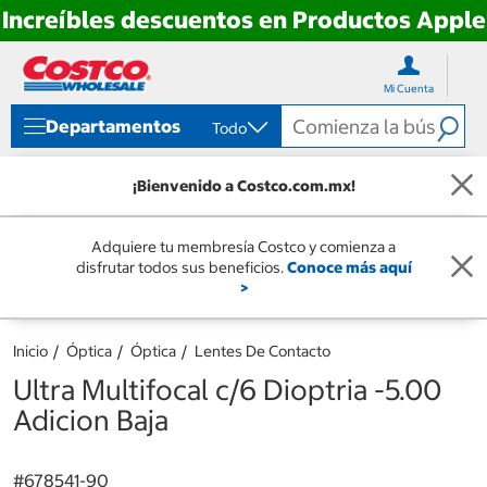
Increíbles descuentos en Productos Apple
Ir
Ir
directo
directo
Mi Cuenta
al
al
contenido
menú
Departamentos
Todo
de
navegación
¡Bienvenido a Costco.com.mx!
Adquiere tu membresía Costco y comienza a
disfrutar todos sus beneficios.
Conoce más aquí
>
Inicio
Óptica
Óptica
Lentes De Contacto
Ultra Multifocal c/6 Dioptria -5.00
Adicion Baja
#
678541-90