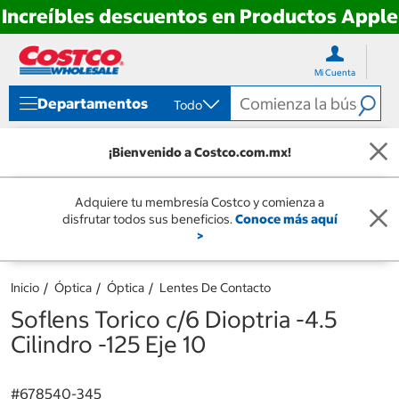
Increíbles descuentos en Productos Apple
Ir
Ir
directo
directo
Mi Cuenta
al
al
contenido
menú
Departamentos
Todo
de
navegación
¡Bienvenido a Costco.com.mx!
Adquiere tu membresía Costco y comienza a
disfrutar todos sus beneficios.
Conoce más aquí
>
Inicio
Óptica
Óptica
Lentes De Contacto
Soflens Torico c/6 Dioptria -4.5
Cilindro -125 Eje 10
#
678540-345