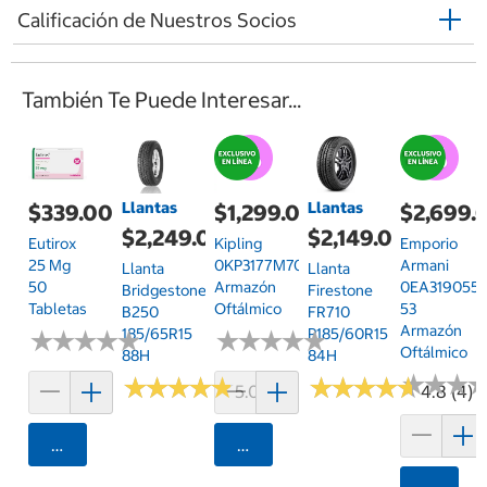
Calificación de Nuestros Socios
También Te Puede Interesar...
Llantas
Llantas
$339.00
$1,299.00
$2,699.
$2,249.00
$2,149.00
Eutirox
Kipling
Emporio
25 Mg
0KP3177M70854
Armani
Llanta
Llanta
50
Armazón
0EA319055
Bridgestone
Firestone
Tabletas
Oftálmico
53
B250
FR710
Armazón
185/65R15
P185/60R15
★
★
★
★
★
★
★
★
★
★
★
★
★
★
★
★
★
★
★
★
Oftálmico
88H
84H
★
★
★
★
★
★
★
★
★
★
★
★
★
★
★
★
★
★
★
★
★
★
★
★
★
★
5.0 (24)
4.8 (4)
Agregar
Agregar