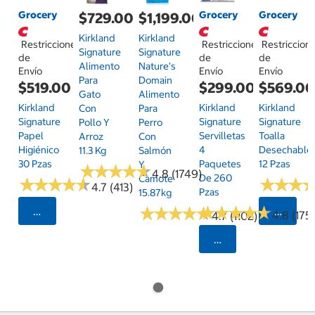
Grocery
Grocery
Grocery
$729.00
$1,199.00
Kirkland
Kirkland
Restricciones
Restricciones
Restriccion
Signature
Signature
de
de
de
Alimento
Nature's
Envío
Envío
Envío
Para
Domain
$519.00
$299.00
$569.0
Gato
Alimento
Kirkland
Kirkland
Kirkland
Con
Para
Signature
Signature
Signature
Pollo Y
Perro
Papel
Servilletas
Toalla
Arroz
Con
Higiénico
4
Desechable
11.3 Kg
Salmón
30 Pzas
Paquetes
12 Pzas
Y
★
★
★
★
★
★
★
★
★
★
4.8 (1749)
De 260
Camote
★
★
★
★
★
★
★
★
★
★
★
★
★
★
★
★
4.7 (413)
Pzas
15.87kg
★
★
★
★
★
★
★
★
★
★
★
★
★
★
★
★
★
★
★
★
Seleccionar Código Postal
Selecci
4.8 (175)
4.7 (1102)
Seleccionar Código