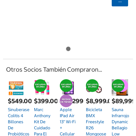
Agrega
Otros Socios También Compraron...
$549.00
$399.00
$24,299.00
$8,999.00
$89,999
Sinuberase
Marc
Apple
Bicicleta
Sauna
Colitis 4
Anthony
IPad Air
BMX
Infrarrojo
Billones
Kit De
13" Wi-Fi
Freestyle
Dynamic
De
Cuidado
+
R26
Bellagio
Probióticos
Para El
Cellular
Mongoose
Low