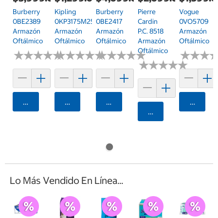
Burberry
Kipling
Burberry
Pierre
Vogue
0BE2389
0KP3175M25652
0BE2417
Cardin
0VO5709
Armazón
Armazón
Armazón
P.C. 8518
Armazón
Oftálmico
Oftálmico
Oftálmico
Armazón
Oftálmico
Oftálmico
★
★
★
★
★
★
★
★
★
★
★
★
★
★
★
★
★
★
★
★
★
★
★
★
★
★
★
★
★
★
★
★
★
★
★
★
★
★
★
★
★
★
★
★
★
★
Agregar
Agregar
Agregar
Agrega
Agregar
Lo Más Vendido En Línea...