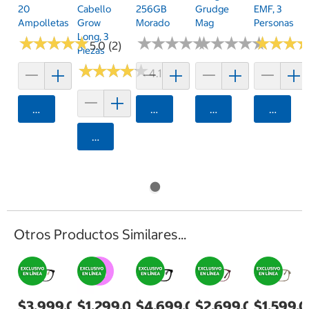
20
Cabello
256GB
Grudge
EMF, 3
Ampolletas
Grow
Morado
Mag
Personas
Long, 3
★
★
★
★
★
★
★
★
★
★
★
★
★
★
★
★
★
★
★
★
★
★
★
★
★
★
★
★
★
★
★
★
★
★
★
★
5.0 (2)
Piezas
★
★
★
★
★
★
★
★
★
★
4.1 (11)
Agregar
Agregar
Agregar
Agrega
Agregar
Otros Productos Similares...
$3,999.00
$1,299.00
$4,699.00
$2,699.00
$1,599.