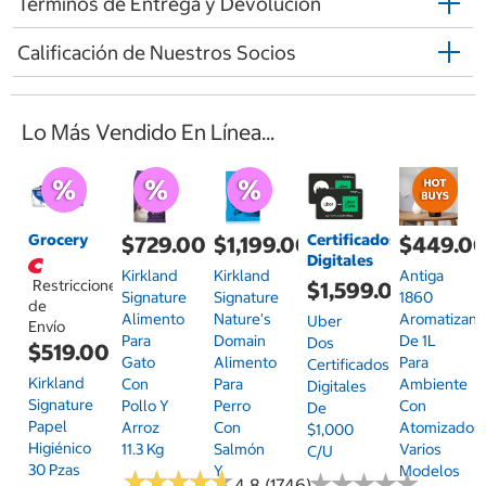
Términos de Entrega y Devolución
Calificación de Nuestros Socios
Lo Más Vendido En Línea...
Grocery
Certificados
$729.00
$1,199.00
$449.0
Digitales
Kirkland
Kirkland
Antiga
Restricciones
$1,599.00
Signature
Signature
1860
de
Alimento
Nature's
Aromatizant
Uber
Envío
Para
Domain
De 1L
Dos
$519.00
Gato
Alimento
Para
Certificados
Kirkland
Con
Para
Ambiente
Digitales
Signature
Pollo Y
Perro
Con
De
Papel
Arroz
Con
Atomizador,
$1,000
Higiénico
11.3 Kg
Salmón
Varios
C/u
30 Pzas
Y
Modelos
★
★
★
★
★
★
★
★
★
★
★
★
★
★
★
★
★
★
★
★
4.8 (1746)