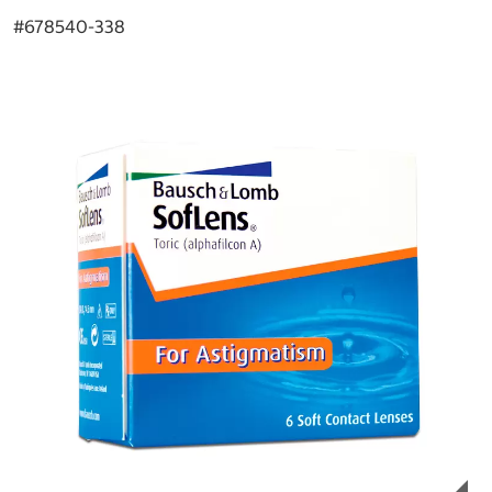
#
678540-338