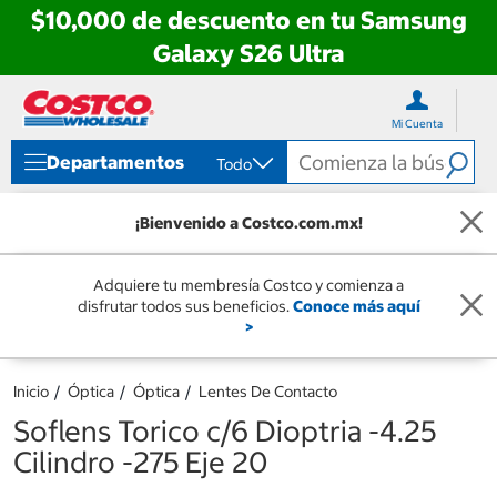
$10,000 de descuento en tu Samsung
Galaxy S26 Ultra
Ir
Ir
directo
directo
Mi Cuenta
al
al
contenido
menú
Departamentos
Todo
de
navegación
¡Bienvenido a Costco.com.mx!
Adquiere tu membresía Costco y comienza a
disfrutar todos sus beneficios.
Conoce más aquí
>
Inicio
Óptica
Óptica
Lentes De Contacto
Soflens Torico c/6 Dioptria -4.25
Cilindro -275 Eje 20