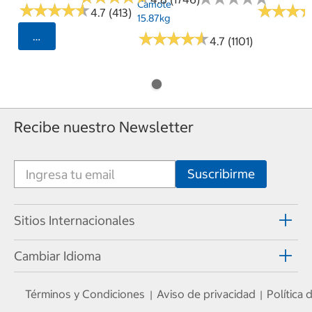
Camote
★
★
★
★
★
★
★
★
★
★
★
★
★
★
★
★
4.7 (413)
15.87kg
★
★
★
★
★
★
★
★
★
★
Seleccionar Código Postal
4.7 (1101)
Recibe nuestro Newsletter
Sitios Internacionales
Cambiar Idioma
Términos y Condiciones
Aviso de privacidad
Política
|
|