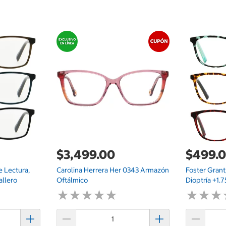
$3,499.00
$499.
e Lectura,
Carolina Herrera Her 0343 Armazón
Foster Grant
allero
Oftálmico
Dioptría +1.
★
★
★
★
★
★
★
★
★
★
★
★
★
★
★
★