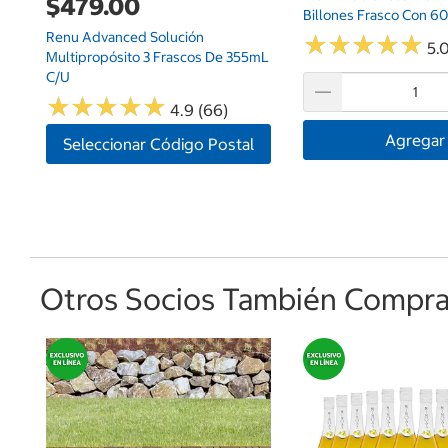
$479.00
Billones Frasco Con 6
Renu Advanced Solución
★
★
★
★
★
★
★
★
★
★
5.0
Multipropósito 3 Frascos De 355mL
C/u
★
★
★
★
★
★
★
★
★
★
4.9 (66)
Agregar
Seleccionar Código Postal
Otros Socios También Comprar