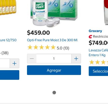
Grocery
$459.00
Restricci
ture 12/750
Opti-Free Pure Moist 3 De 300 Ml
$749.
★
★
★
★
★
★
★
★
★
★
5.0 (13)
Lavazza Caf
 (38)
Entero 1 Kg
★
★
★
★
★
★
Agregar
Seleccio