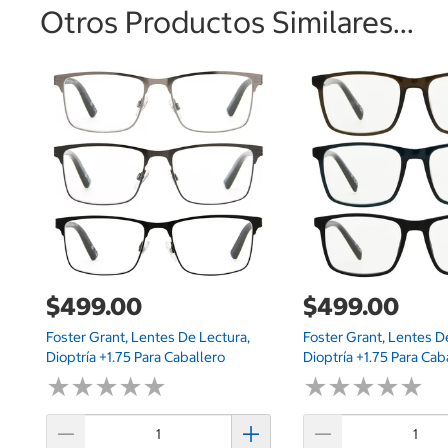
Otros Productos Similares...
$499.00
$499.00
Foster Grant, Lentes De Lectura,
Foster Grant, Lentes D
Dioptría +1.75 Para Caballero
Dioptría +1.75 Para Cab
★
★
★
★
★
★
★
★
★
★
★
★
★
★
★
★
★
★
★
★