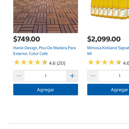
$749.00
$2,099.00
Hanie Design, Piso De Madera Para
Mimosa Kirkland Signa
Exterior, Color Café
Ml
★
★
★
★
★
★
★
★
★
★
★
★
★
★
★
★
★
★
★
★
4.6 (20)
4.6
Agregar
Agregar