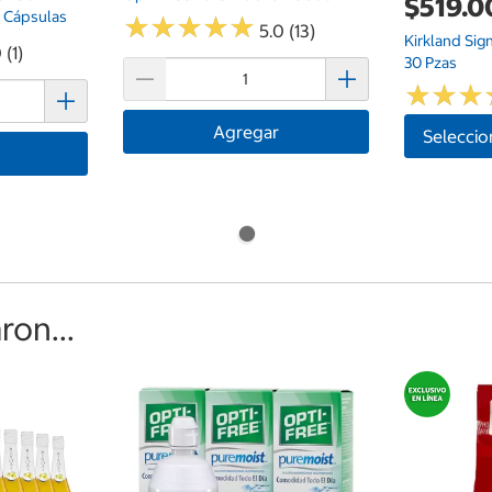
$519.0
0 Cápsulas
★
★
★
★
★
★
★
★
★
★
5.0 (13)
Kirkland Sig
 (1)
30 Pzas
★
★
★
★
★
★
Agregar
Seleccio
on...