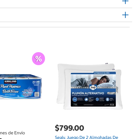
$
Pi
C
$799.00
ones de Envío
Sealy, Juego De 2 Almohadas De