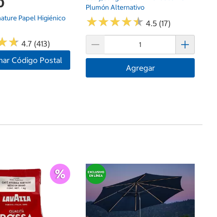
0
Plumón Alternativo
nature Papel Higiénico
★
★
★
★
★
★
★
★
★
★
4.5 (17)
★
★
★
★
4.7 (413)
nar Código Postal
Agregar
$
Ma
Ha