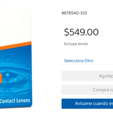
#
678540-333
$549.00
Incluye envío
Selecciona Otro
Agota
Compra r
Avísame cuando es