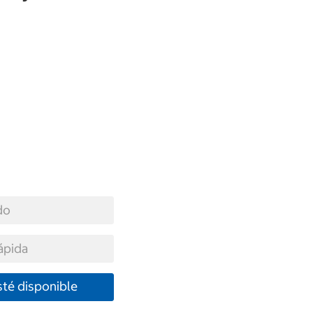
do
ápida
té disponible