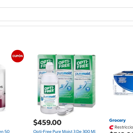
Grocery
$459.00
Restricci
en 50
Opti-Free Pure Moist 3 De 300 Ml