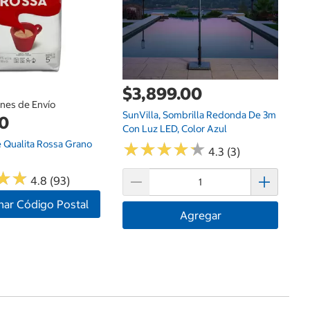
$3,899.00
ones de Envío
SunVilla, Sombrilla Redonda De 3m
00
Con Luz LED, Color Azul
é Qualita Rossa Grano
★
★
★
★
★
★
★
★
★
★
4.3 (3)
★
★
★
★
4.8 (93)
nar Código Postal
Agregar