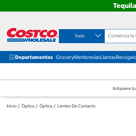
Tequila
Ir
Ir
directo
directo
al
al
contenido
menú
Todo
de
navegación
Departamentos
Grocery
Membresías
Llantas
Recógelo
Adquiere tu
Inicio
Óptica
Óptica
Lentes De Contacto