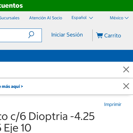
scuentos
Español
Sucursales
Atención Al Socio
México
Iniciar Sesión
Carrito
 más aquí >
Imprimir
co c/6 Dioptria -4.25
 Eje 10