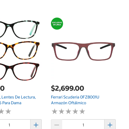
$
Fo
Di
00
$2,699.00
, Lentes De Lectura,
Ferrari Scuderia 0FZ8001U
75 Para Dama
Armazón Oftálmico
★
★
★
★
★
★
★
★
★
★
★
★
★
★