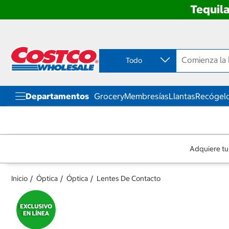
Tequila
Ir
Ir
directo
directo
al
al
contenido
menú
Todo
de
navegación
Departamentos
Grocery
Membresías
Llantas
Recógelo
Adquiere tu
Inicio
Óptica
Óptica
Lentes De Contacto