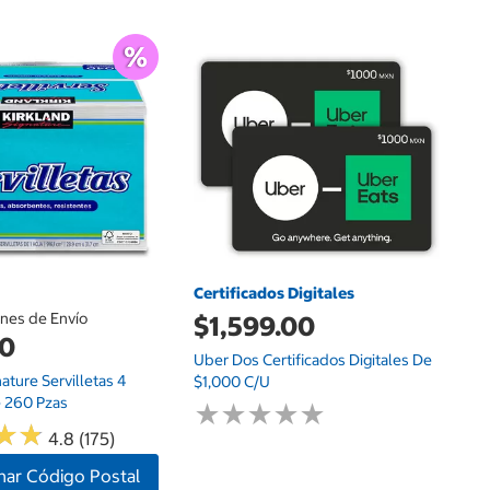
$
An
Pa
Va
Certificados Digitales
ones de Envío
$1,599.00
00
Uber Dos Certificados Digitales De
nature Servilletas 4
$1,000 C/u
 260 Pzas
★
★
★
★
★
★
★
★
★
★
★
★
★
★
4.8 (175)
nar Código Postal