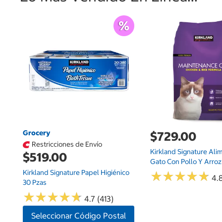
Grocery
$729.00
Restricciones de Envío
Kirkland Signature Ali
$519.00
Gato Con Pollo Y Arroz 
Kirkland Signature Papel Higiénico
★
★
★
★
★
★
★
★
★
★
4.8
30 Pzas
★
★
★
★
★
★
★
★
★
★
4.7 (413)
Seleccionar Código Postal