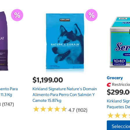
Grocery
$1,199.00
Restricci
mento Para
Kirkland Signature Nature's Domain
$299.
11.3 Kg
Alimento Para Perro Con Salmón Y
Camote 15.87kg
Kirkland Sig
 (1747)
Paquetes De
★
★
★
★
★
★
★
★
★
★
4.7 (1102)
★
★
★
★
★
★
Seleccio