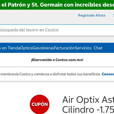
 el Patrón y St. Germain con increíbles de
Regístrate Ahora
 en Tienda
Óptica
Gasolineras
Facturación
Servicios
Chat
¡Bienvenido a Costco.com.mx!
 membresía Costco y comienza a disfrutar todos sus beneficios.
Conoce
Air Optix As
Cilindro -1.7