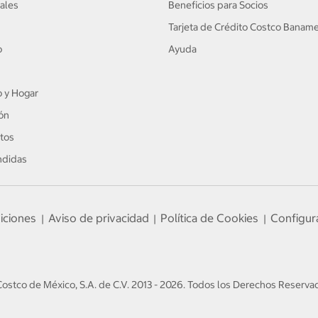
ales
Beneficios para Socios
Tarjeta de Crédito Costco Banam
o
Ayuda
 y Hogar
ón
tos
ndidas
iciones
Aviso de privacidad
Política de Cookies
Configur
|
|
|
ostco de México, S.A. de C.V.
2013 - 2026
.
Todos los Derechos Reserva