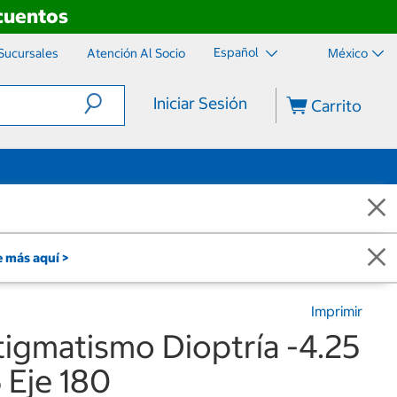
scuentos
Español
Sucursales
Atención Al Socio
México
Iniciar Sesión
Carrito
 más aquí >
Imprimir
tigmatismo Dioptría -4.25
5 Eje 180