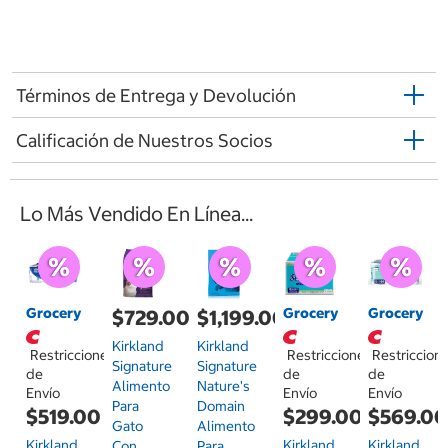
Términos de Entrega y Devolución
Calificación de Nuestros Socios
Lo Más Vendido En Línea...
Grocery
Grocery
Grocery
$729.00
$1,199.00
Kirkland
Kirkland
Restricciones
Restricciones
Restriccion
Signature
Signature
de
de
de
Alimento
Nature's
Envío
Envío
Envío
Para
Domain
$519.00
$299.00
$569.0
Gato
Alimento
Kirkland
Kirkland
Kirkland
Con
Para