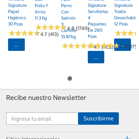
Signature
Signature
Signature
Pollo Y
Perro
Papel
Servilletas
Toalla
Arroz
Con
Higiénico
4
Desechable
11.3 Kg
Salmón
30 Pzas
Paquetes
12 Pzas
Y
★
★
★
★
★
★
★
★
★
★
4.8 (1749)
De 260
Camote
★
★
★
★
★
★
★
★
★
★
★
★
★
★
★
★
4.7 (413)
Pzas
15.87kg
★
★
★
★
★
★
★
★
★
★
★
★
★
★
★
★
★
★
★
★
Seleccionar Código Postal
Selecci
4.8 (175)
4.7 (1102)
Seleccionar Código
Recibe nuestro Newsletter