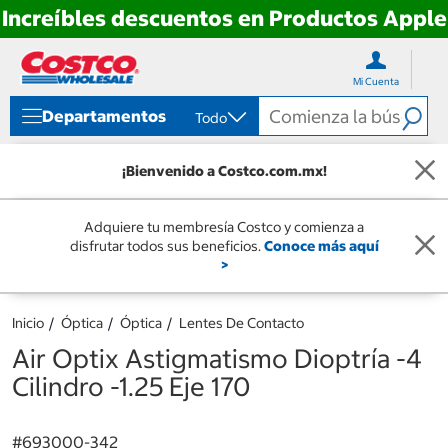
Increíbles descuentos en Productos Apple
Ir
Ir
directo
directo
Mi Cuenta
al
al
contenido
menú
Departamentos
Todo
de
navegación
¡Bienvenido a Costco.com.mx!
Adquiere tu membresía Costco y comienza a
disfrutar todos sus beneficios.
Conoce más aquí
>
Inicio
Óptica
Óptica
Lentes De Contacto
Air Optix Astigmatismo Dioptría -4
Cilindro -1.25 Eje 170
#
693000-342