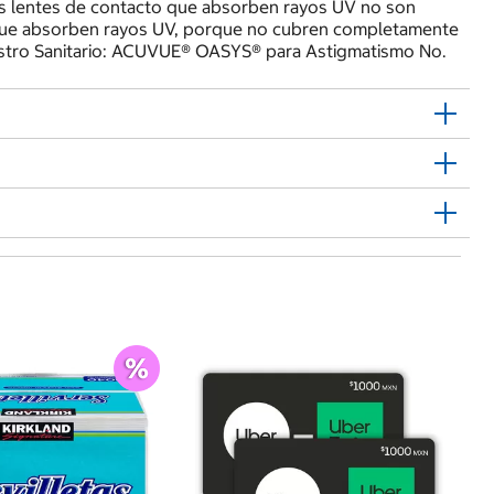
os lentes de contacto que absorben rayos UV no son
 que absorben rayos UV, porque no cubren completamente
gistro Sanitario: ACUVUE® OASYS® para Astigmatismo No.
$
An
Pa
Va