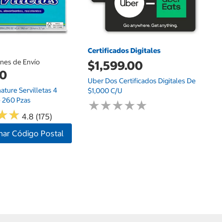
Certificados Digitales
ones de Envío
$1,599.00
00
Uber Dos Certificados Digitales De
nature Servilletas 4
$1,000 C/u
 260 Pzas
★
★
★
★
★
★
★
★
★
★
★
★
★
★
4.8 (175)
nar Código Postal