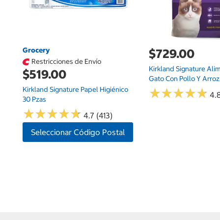
Grocery
$729.00
Restricciones de Envío
Kirkland Signature Ali
$519.00
Gato Con Pollo Y Arroz 
Kirkland Signature Papel Higiénico
★
★
★
★
★
★
★
★
★
★
4.8
30 Pzas
★
★
★
★
★
★
★
★
★
★
4.7 (413)
Seleccionar Código Postal