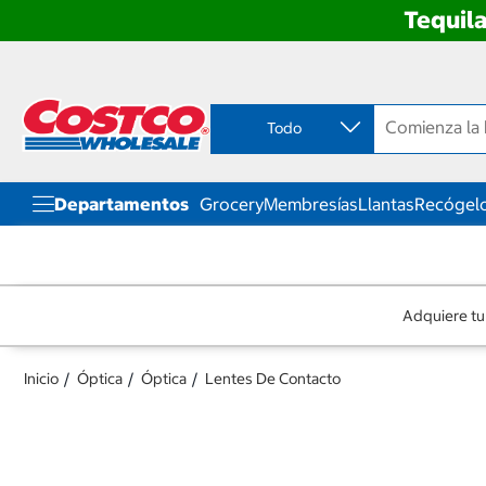
Tequila
Ir
Ir
directo
directo
al
al
contenido
menú
Todo
de
navegación
Departamentos
Grocery
Membresías
Llantas
Recógelo
Adquiere tu
Inicio
Óptica
Óptica
Lentes De Contacto