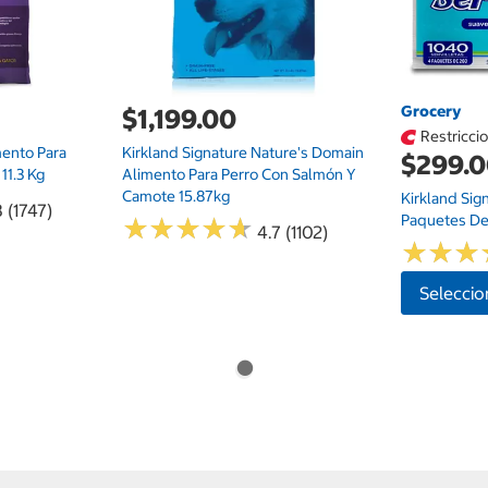
Grocery
$1,199.00
Restricci
mento Para
Kirkland Signature Nature's Domain
$299.
11.3 Kg
Alimento Para Perro Con Salmón Y
Camote 15.87kg
Kirkland Sig
 (1747)
Paquetes De
★
★
★
★
★
★
★
★
★
★
4.7 (1102)
★
★
★
★
★
★
Seleccio