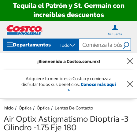
Tequila el Patrón y St. Germain con
increíbles descuentos
Ir
Ir
directo
directo
Mi Cuenta
al
al
contenido
menú
Departamentos
Todo
de
navegación
¡Bienvenido a Costco.com.mx!
Adquiere tu membresía Costco y comienza a
disfrutar todos sus beneficios.
Conoce más aquí
>
Inicio
Óptica
Óptica
Lentes De Contacto
Air Optix Astigmatismo Dioptría -3
Cilindro -1.75 Eje 180