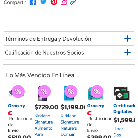
Compartir
Términos de Entrega y Devolución
Calificación de Nuestros Socios
Lo Más Vendido En Línea...
Grocery
Grocery
Certificado
$729.00
$1,199.00
Digitales
Kirkland
Kirkland
Restricciones
Restricciones
$1,599.
Signature
Signature
de
de
Alimento
Nature's
Uber
Envío
Envío
Para
Domain
Dos
$519.00
$299.00