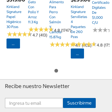
Gato
Alimento
Certificados
Kirkland
Kirkland
Con
Para
Digitales
Signature
Signature
Pollo Y
Perro
De
Papel
Servilletas
Arroz
Con
$1,000
Higiénico
4
11.3 Kg
Salmón
C/u
30 Pzas
Paquetes
Y
★
★
★
★
★
★
★
★
★
★
★
★
★
★
★
★
4.8 (1747)
De 260
Camote
★
★
★
★
★
★
★
★
★
★
4.7 (413)
Pzas
15.87kg
★
★
★
★
★
★
★
★
★
★
★
★
★
★
★
★
★
★
★
★
Seleccionar Código Postal
4.8 (175)
4.7 (1102)
Seleccionar Código
Recibe nuestro Newsletter