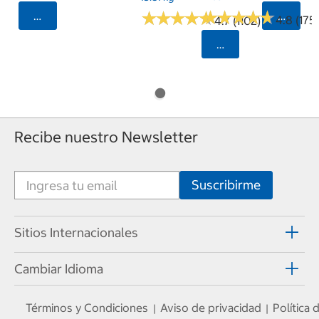
★
★
★
★
★
★
★
★
★
★
★
★
★
★
★
★
★
★
★
★
Seleccionar Código Postal
Selecci
4.8 (175)
4.7 (1102)
Seleccionar Código
Recibe nuestro Newsletter
Sitios Internacionales
Cambiar Idioma
Términos y Condiciones
Aviso de privacidad
Política
|
|