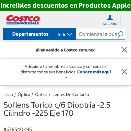
Increíbles descuentos en Productos Apple
Ir
Ir
directo
directo
Mi Cuenta
al
al
contenido
menú
Departamentos
Todo
de
navegación
¡Bienvenido a Costco.com.mx!
Adquiere tu membresía Costco y comienza a
disfrutar todos sus beneficios.
Conoce más aquí
>
Inicio
Óptica
Óptica
Lentes De Contacto
Soflens Torico c/6 Dioptria -2.5
Cilindro -225 Eje 170
#
678540-195