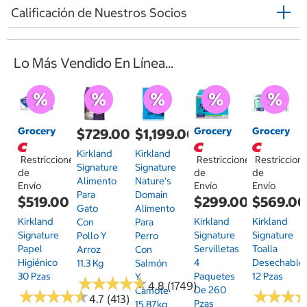
Calificación de Nuestros Socios
Lo Más Vendido En Línea...
Grocery
Grocery
Grocery
$729.00
$1,199.00
Kirkland
Kirkland
Restricciones
Restricciones
Restriccion
Signature
Signature
de
de
de
Alimento
Nature's
Envío
Envío
Envío
Para
Domain
$519.00
$299.00
$569.0
Gato
Alimento
Kirkland
Kirkland
Kirkland
Con
Para
Signature
Signature
Signature
Pollo Y
Perro
Papel
Servilletas
Toalla
Arroz
Con
Higiénico
4
Desechable
11.3 Kg
Salmón
30 Pzas
Paquetes
12 Pzas
Y
★
★
★
★
★
★
★
★
★
★
4.8 (1749)
De 260
Camote
★
★
★
★
★
★
★
★
★
★
★
★
★
★
★
★
4.7 (413)
Pzas
15.87kg