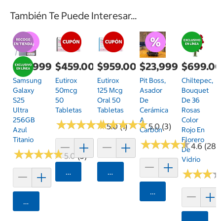
También Te Puede Interesar...
$28,999.00
$459.00
$959.00
$23,999.00
$699.0
Samsung
Eutirox
Eutirox
Pit Boss,
Chiltepec,
Galaxy
50mcg
125 Mcg
Asador
Bouquet
S25
50
Oral 50
De
De 36
Ultra
Tabletas
Tabletas
Cerámica
Rosas
256GB
A
Color
★
★
★
★
★
★
★
★
★
★
★
★
★
★
★
★
★
★
★
★
5.0 (1)
5.0 (3)
Azul
Carbón
Rojo En
Titanio
Florero
★
★
★
★
★
★
★
★
★
★
4.6 (28)
De
★
★
★
★
★
★
★
★
★
★
5.0 (3)
Vidrio
Agregar
Agregar
★
★
★
★
★
★
Agregar
Agregar