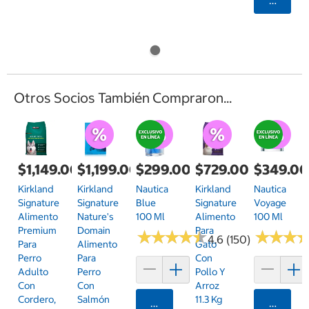
Agrega
Otros Socios También Compraron...
$1,149.00
$1,199.00
$299.00
$729.00
$349.0
Kirkland
Kirkland
Nautica
Kirkland
Nautica
Signature
Signature
Blue
Signature
Voyage
Alimento
Nature's
100 Ml
Alimento
100 Ml
Premium
Domain
Para
★
★
★
★
★
★
★
★
★
★
★
★
★
★
★
★
4.6 (150)
Para
Alimento
Gato
Perro
Para
Con
Adulto
Perro
Pollo Y
Con
Con
Arroz
Cordero,
Salmón
11.3 Kg
Agregar
Agrega