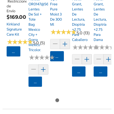
Restricciones
OR0147@5690V
Free
Grant,
Grant,
de
Lentes
Pure
Lentes
Lentes
Envío
De Sol +
Moist 3
De
De
$169.00
Tote
De 300
Lectura,
Lectura,
Kirkland
Bag
Ml
Dioptría
Dioptría
Signature
Mexico
+2.75
+2.75
★
★
★
★
★
★
★
★
★
★
5.0 (13)
Care Kit
City +
Para
Para
Gorra
Caballero
Dama
★
★
★
★
★
★
★
★
★
★
5.0 (5)
México
★
★
★
★
★
★
★
★
★
★
★
★
★
★
★
★
Tricolor.
Seleccionar Código Postal
★
★
★
★
★
★
★
★
★
★
Agregar
Agregar
Agrega
Agregar