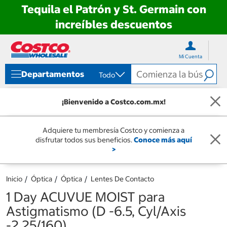
Tequila el Patrón y St. Germain con
increíbles descuentos
Ir
Ir
directo
directo
Mi Cuenta
al
al
contenido
menú
Departamentos
Todo
de
navegación
¡Bienvenido a Costco.com.mx!
Adquiere tu membresía Costco y comienza a
disfrutar todos sus beneficios.
Conoce más aquí
>
Inicio
Óptica
Óptica
Lentes De Contacto
1 Day ACUVUE MOIST para
Astigmatismo (D -6.5, Cyl/Axis
-2.25/160)