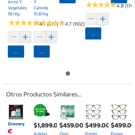
Arroz Y
Y
★
★
★
★
★
★
★
★
★
★
4.8 (174
Vegetales
Camote
18.1 Kg
15.87kg
★
★
★
★
★
★
★
★
★
★
★
★
★
★
★
★
★
★
★
★
4.7 (677)
4.7 (1102)
Agregar
Agregar
Agregar
Otros Productos Similares...
Grocery
$1,899.00
$459.00
$499.00
$499.0
Adidas
Opti-
Foster
Foster