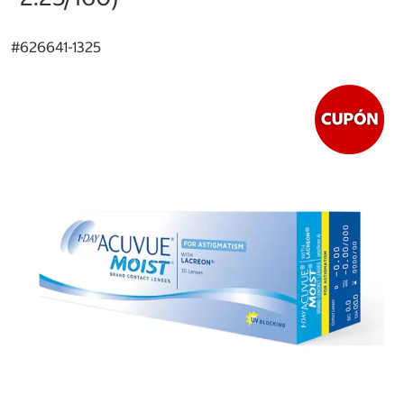
#
626641-1325