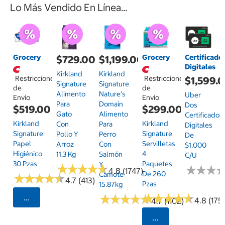
Lo Más Vendido En Línea...
Grocery
Grocery
Certificado
$729.00
$1,199.00
Digitales
Kirkland
Kirkland
Restricciones
Restricciones
$1,599.
Signature
Signature
de
de
Alimento
Nature's
Uber
Envío
Envío
Para
Domain
Dos
$519.00
$299.00
Gato
Alimento
Certificados
Kirkland
Kirkland
Con
Para
Digitales
Signature
Signature
Pollo Y
Perro
De
Papel
Servilletas
Arroz
Con
$1,000
Higiénico
4
11.3 Kg
Salmón
C/u
30 Pzas
Paquetes
Y
★
★
★
★
★
★
★
★
★
★
★
★
★
★
★
★
4.8 (1747)
De 260
Camote
★
★
★
★
★
★
★
★
★
★
4.7 (413)
Pzas
15.87kg
★
★
★
★
★
★
★
★
★
★
★
★
★
★
★
★
★
★
★
★
Seleccionar Código Postal
4.8 (175)
4.7 (1102)
Seleccionar Código