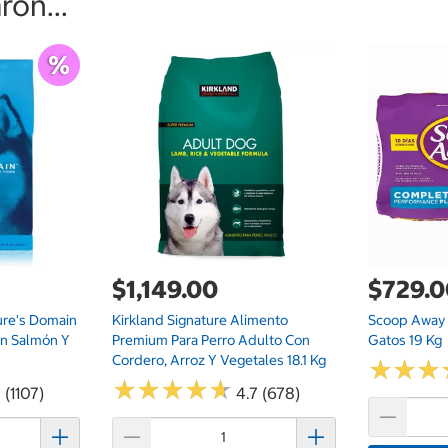
on...
$1,149.00
$729.
ure's Domain
Kirkland Signature Alimento
Scoop Away 
on Salmón Y
Premium Para Perro Adulto Con
Gatos 19 Kg
Cordero, Arroz Y Vegetales 18.1 Kg
★
★
★
★
★
★
★
★
★
★
★
★
★
★
★
★
 (1107)
4.7 (678)