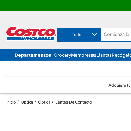
Ir
Ir
directo
directo
al
al
contenido
menú
Todo
de
navegación
Departamentos
Grocery
Membresías
Llantas
Recógelo
Adquiere tu
Inicio
Óptica
Óptica
Lentes De Contacto