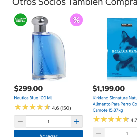
Otros Socios También Comprar
$299.00
$1,199.00
Nautica Blue 100 Ml
Kirkland Signature Nat
Alimento Para Perro C
★
★
★
★
★
★
★
★
★
★
4.6 (150)
Camote 15.87kg
★
★
★
★
★
★
★
★
★
★
4.7
Agregar