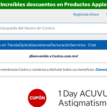
Increíbles descuentos en Productos Apple
Regístrate Ahora
 en Tienda
Óptica
Gasolineras
Facturación
Servicios
Chat
¡Bienvenido a Costco.com.mx!
 membresía Costco y comienza a disfrutar todos sus beneficios.
Conoce
1 Day ACUV
Astigmatismo