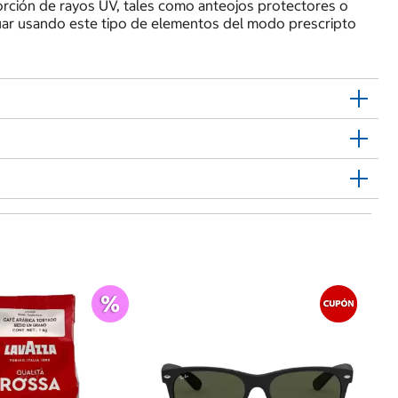
ción de rayos UV, tales como anteojos protectores o
nuar usando este tipo de elementos del modo prescripto
$
S
Az