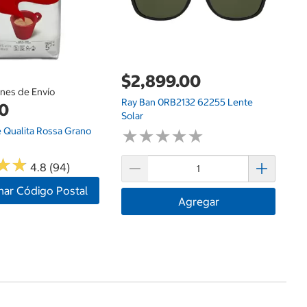
$2,899.00
ones de Envío
Ray Ban 0RB2132 62255 Lente
00
Solar
é Qualita Rossa Grano
★
★
★
★
★
★
★
★
★
★
★
★
★
★
4.8 (94)
nar Código Postal
Agregar