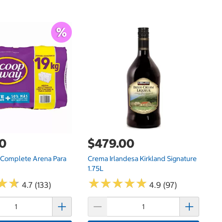
$
Na
00
$479.00
Complete Arena Para
Crema Irlandesa Kirkland Signature
1.75L
★
★
★
★
★
★
★
★
★
★
★
★
★
★
4.7 (133)
4.9 (97)