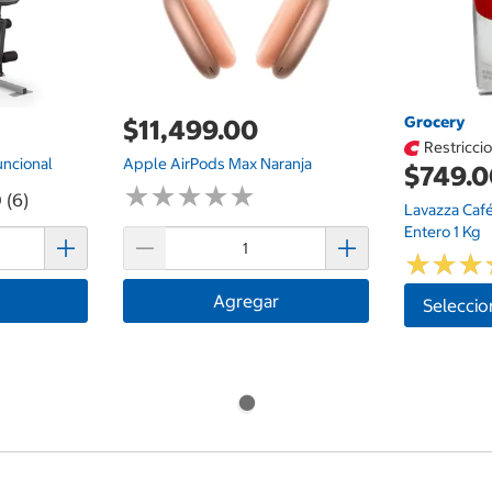
Grocery
$11,499.00
Restricci
uncional
Apple AirPods Max Naranja
$749.
★
★
★
★
★
★
★
★
★
★
 (6)
Lavazza Caf
Entero 1 Kg
★
★
★
★
★
★
Agregar
Seleccio