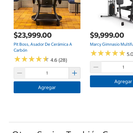
$23,999.00
$9,999.00
Pit Boss, Asador De Cerámica A
Marcy Gimnasio Multif
Carbón
★
★
★
★
★
★
★
★
★
★
5.0
★
★
★
★
★
★
★
★
★
★
4.6 (28)
Agregar
Agregar