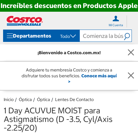
Increíbles descuentos en Productos Apple
Ir
Ir
directo
directo
Mi Cuenta
al
al
contenido
menú
Departamentos
Todo
de
navegación
¡Bienvenido a Costco.com.mx!
Adquiere tu membresía Costco y comienza a
disfrutar todos sus beneficios.
Conoce más aquí
>
Inicio
Óptica
Óptica
Lentes De Contacto
1 Day ACUVUE MOIST para
Astigmatismo (D -3.5, Cyl/Axis
-2.25/20)