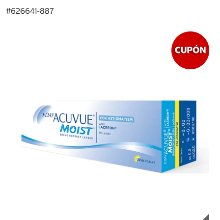
#
626641-887