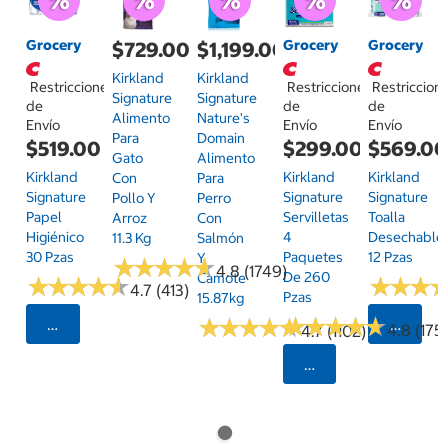
Grocery
Grocery
Grocery
$729.00
$1,199.00
Kirkland
Kirkland
Restricciones
Restricciones
Restriccion
Signature
Signature
de
de
de
Alimento
Nature's
Envío
Envío
Envío
Para
Domain
$519.00
$299.00
$569.0
Gato
Alimento
Kirkland
Kirkland
Kirkland
Con
Para
Signature
Signature
Signature
Pollo Y
Perro
Papel
Servilletas
Toalla
Arroz
Con
Higiénico
4
Desechable
11.3 Kg
Salmón
30 Pzas
Paquetes
12 Pzas
Y
★
★
★
★
★
★
★
★
★
★
4.8 (1749)
De 260
Camote
★
★
★
★
★
★
★
★
★
★
★
★
★
★
★
★
4.7 (413)
Pzas
15.87kg
★
★
★
★
★
★
★
★
★
★
★
★
★
★
★
★
★
★
★
★
Seleccionar Código Postal
Selecci
4.8 (175)
4.7 (1102)
Seleccionar Código