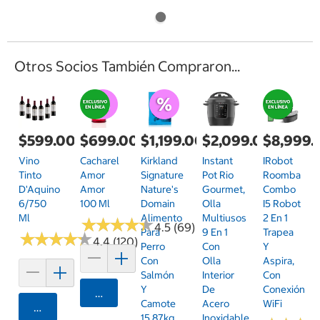
Otros Socios También Compraron...
$599.00
$699.00
$1,199.00
$2,099.00
$8,999.
Vino
Cacharel
Kirkland
Instant
IRobot
Tinto
Amor
Signature
Pot Rio
Roomba
D'Aquino
Amor
Nature's
Gourmet,
Combo
6/750
100 Ml
Domain
Olla
I5 Robot
Ml
Alimento
Multiusos
2 En 1
★
★
★
★
★
★
★
★
★
★
4.5 (69)
Para
9 En 1
Trapea
★
★
★
★
★
★
★
★
★
★
4.4 (120)
Perro
Con
Y
Con
Olla
Aspira,
Salmón
Interior
Con
Y
De
Conexión
Agregar
Camote
Acero
WiFi
Agregar
15.87kg
Inoxidable