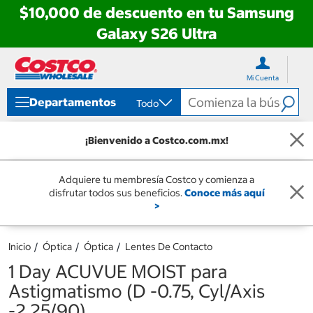
$10,000 de descuento en tu Samsung
Galaxy S26 Ultra
Ir
Ir
directo
directo
Mi Cuenta
al
al
contenido
menú
Departamentos
Todo
de
navegación
¡Bienvenido a Costco.com.mx!
Adquiere tu membresía Costco y comienza a
disfrutar todos sus beneficios.
Conoce más aquí
>
Inicio
Óptica
Óptica
Lentes De Contacto
1 Day ACUVUE MOIST para
Astigmatismo (D -0.75, Cyl/Axis
-2.25/90)