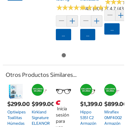
★
★
★
★
★
★
★
★
★
★
★
★
★
★
★
★
★
★
★
★
★
★
★
★
★
★
4.7 (1101)
4.7 (43)
Agrega
Agregar
Agregar
Otros Productos Similares...
$299.00
$1,399.00
$899.0
$999.00
Inicia
Optiwipes
Hippo
Miraflex
Kirkland
sesión
Toallitas
5351 C2
0MF4002
Signature
para
Húmedas
Armazón
Armazón
ELEANOR