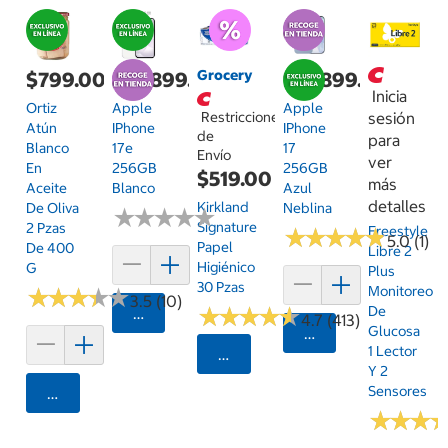
Grocery
$799.00
$14,899.00
$19,899.00
Inicia
Ortiz
Apple
Apple
Restricciones
sesión
Atún
IPhone
IPhone
de
para
Blanco
17e
17
Envío
ver
En
256GB
256GB
$519.00
más
Aceite
Blanco
Azul
detalles
Kirkland
De Oliva
Neblina
★
★
★
★
★
★
★
★
★
★
Signature
2 Pzas
Freestyle
★
★
★
★
★
★
★
★
★
★
5.0 (1)
Papel
De 400
Libre 2
Higiénico
G
Plus
30 Pzas
Monitoreo
★
★
★
★
★
★
★
★
★
★
3.5 (10)
★
★
★
★
★
★
★
★
★
★
De
Agregar
4.7 (413)
Glucosa
Agregar
1 Lector
Seleccionar Código Postal
Y 2
Sensores
Agregar
★
★
★
★
★
★