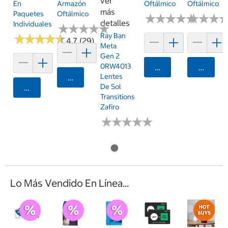
ver
En
Oftálmico
Oftálmico
Armazón
más
Paquetes
Oftálmico
★
★
★
★
★
★
★
★
★
★
★
★
★
★
★
★
detalles
Individuales
★
★
★
★
★
★
★
★
★
★
Ray Ban
★
★
★
★
★
★
★
★
★
★
4.7 (29)
Meta
Gen 2
0RW4013
Agregar
Agrega
Lentes
Agregar
De Sol
Agregar
Transitions
Zafiro
★
★
★
★
★
★
★
★
★
★
Lo Más Vendido En Línea...