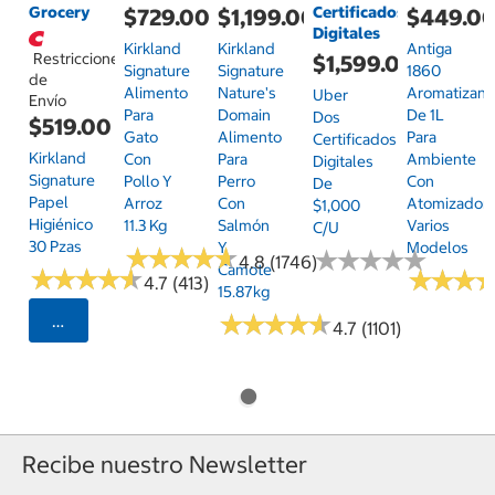
Grocery
Certificados
$729.00
$1,199.00
$449.0
Digitales
Kirkland
Kirkland
Antiga
Restricciones
$1,599.00
Signature
Signature
1860
de
Alimento
Nature's
Aromatizant
Uber
Envío
Para
Domain
De 1L
Dos
$519.00
Gato
Alimento
Para
Certificados
Kirkland
Con
Para
Ambiente
Digitales
Signature
Pollo Y
Perro
Con
De
Papel
Arroz
Con
Atomizador,
$1,000
Higiénico
11.3 Kg
Salmón
Varios
C/u
30 Pzas
Y
Modelos
★
★
★
★
★
★
★
★
★
★
★
★
★
★
★
★
★
★
★
★
4.8 (1746)
Camote
★
★
★
★
★
★
★
★
★
★
★
★
★
★
★
★
4.7 (413)
15.87kg
★
★
★
★
★
★
★
★
★
★
Seleccionar Código Postal
4.7 (1101)
Recibe nuestro Newsletter