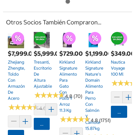
Otros Socios También Compraron...
$7,999.00
$5,999.00
$729.00
$1,199.00
$349.0
Zhejiang
Tresanti,
Kirkland
Kirkland
Nautica
Zhengte,
Escritorio
Signature
Signature
Voyage
Toldo
De
Alimento
Nature's
100 Ml
Con
Altura
Para
Domain
★
★
★
★
★
★
Armazón
Ajustable
Gato
Alimento
De
Con
Para
★
★
★
★
★
★
★
★
★
★
4.8 (70)
Acero
Pollo Y
Perro
Arroz
Con
★
★
★
★
★
★
★
★
★
★
4.6 (35)
11.3 Kg
Salmón
Agrega
Y
★
★
★
★
★
★
★
★
★
★
4.8 (1751)
Camote
Agregar
15.87kg