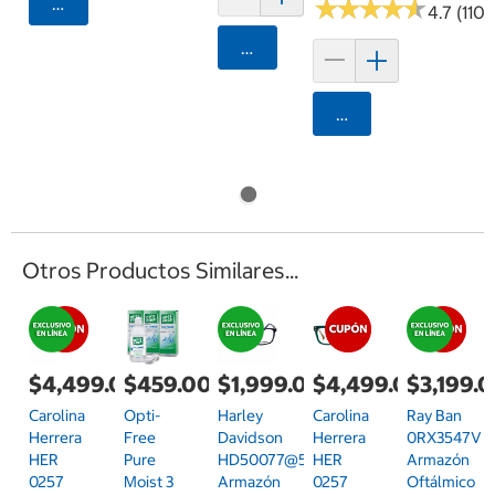
Agregar
★
★
★
★
★
★
★
★
★
★
4.7 (1108
Agregar
Agregar
Otros Productos Similares...
$4,499.00
$459.00
$1,999.00
$4,499.00
$3,199.
Carolina
Opti-
Harley
Carolina
Ray Ban
Herrera
Free
Davidson
Herrera
0RX3547V
HER
Pure
HD50077@56092
HER
Armazón
0257
Moist 3
Armazón
0257
Oftálmico