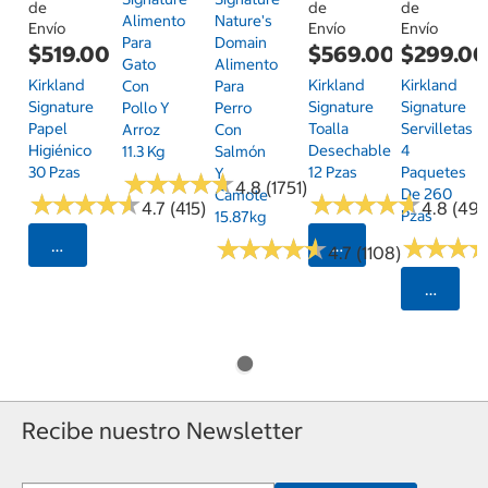
de
de
de
Alimento
Nature's
Envío
Envío
Envío
Para
Domain
$519.00
$569.00
$299.0
Gato
Alimento
Kirkland
Kirkland
Kirkland
Con
Para
Signature
Signature
Signature
Pollo Y
Perro
Papel
Toalla
Servilletas
Arroz
Con
Higiénico
Desechable
4
11.3 Kg
Salmón
30 Pzas
12 Pzas
Paquetes
Y
★
★
★
★
★
★
★
★
★
★
4.8 (1751)
De 260
Camote
★
★
★
★
★
★
★
★
★
★
★
★
★
★
★
★
★
★
★
★
4.7 (415)
4.8 (497
Pzas
15.87kg
★
★
★
★
★
★
★
★
★
★
★
★
★
★
★
★
Seleccionar Código Postal
Seleccionar Código
4.7 (1108)
Selecci
Recibe nuestro Newsletter