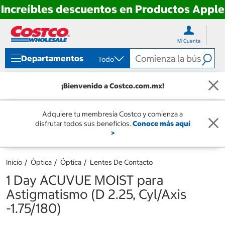
Increíbles descuentos en Productos Apple
Ir
Ir
directo
directo
Mi Cuenta
al
al
contenido
menú
Departamentos
Todo
de
navegación
¡Bienvenido a Costco.com.mx!
Adquiere tu membresía Costco y comienza a
disfrutar todos sus beneficios.
Conoce más aquí
>
Inicio
Óptica
Óptica
Lentes De Contacto
1 Day ACUVUE MOIST para
Astigmatismo (D 2.25, Cyl/Axis
-1.75/180)