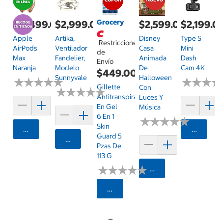
Grocery
$11,499.00
$2,999.00
$2,599.00
$2,199.
Apple
Artika,
Disney
Type S
Restricciones
AirPods
Ventilador
Casa
Mini
de
Max
Fandelier,
Animada
Dash
Envío
Naranja
Modelo
De
Cam 4K
$449.00
Sunnyvale
Halloween
★
★
★
★
★
★
★
★
★
★
★
★
★
★
★
★
Gillette
Con
★
★
★
★
★
★
★
★
★
★
Antitranspirante
Luces Y
En Gel
Música
6 En 1
★
★
★
★
★
★
★
★
★
★
Skin
Agregar
Agrega
Guard 5
Agregar
Pzas De
113 G
★
★
★
★
★
★
★
★
★
★
Agregar
Seleccionar Código Postal