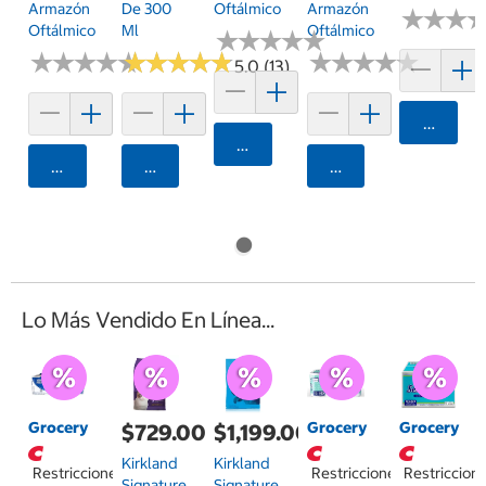
Armazón
De 300
Oftálmico
Armazón
★
★
★
★
★
★
Oftálmico
Ml
Oftálmico
★
★
★
★
★
★
★
★
★
★
★
★
★
★
★
★
★
★
★
★
★
★
★
★
★
★
★
★
★
★
★
★
★
★
★
★
★
★
★
★
5.0 (13)
Agrega
Agregar
Agregar
Agregar
Agregar
Lo Más Vendido En Línea...
Grocery
Grocery
Grocery
$729.00
$1,199.00
Kirkland
Kirkland
Restricciones
Restricciones
Restriccion
Signature
Signature