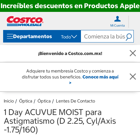
Increíbles descuentos en Productos Apple
Ir
Ir
directo
directo
Mi Cuenta
al
al
contenido
menú
Departamentos
Todo
de
navegación
¡Bienvenido a Costco.com.mx!
Adquiere tu membresía Costco y comienza a
disfrutar todos sus beneficios.
Conoce más aquí
>
Inicio
Óptica
Óptica
Lentes De Contacto
1 Day ACUVUE MOIST para
Astigmatismo (D 2.25, Cyl/Axis
-1.75/160)