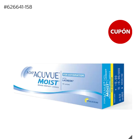
#
626641-158