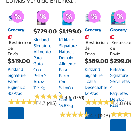
Lo Más Vendido En Línea...
Grocery
Grocery
Grocery
$729.00
$1,199.00
Kirkland
Kirkland
Restricciones
Restricciones
Restriccion
Signature
Signature
de
de
de
Alimento
Nature's
Envío
Envío
Envío
Para
Domain
$519.00
$569.00
$299.0
Gato
Alimento
Kirkland
Kirkland
Kirkland
Con
Para
Signature
Signature
Signature
Pollo Y
Perro
Papel
Toalla
Servilletas
Arroz
Con
Higiénico
Desechable
4
11.3 Kg
Salmón
30 Pzas
12 Pzas
Paquetes
Y
★
★
★
★
★
★
★
★
★
★
4.8 (1751)
De 260
Camote
★
★
★
★
★
★
★
★
★
★
★
★
★
★
★
★
★
★
★
★
4.7 (415)
4.8 (497
Pzas
15.87kg
★
★
★
★
★
★
★
★
★
★
★
★
★
★
★
★
Seleccionar Código Postal
Seleccionar Código
4.7 (1108)
Selecci