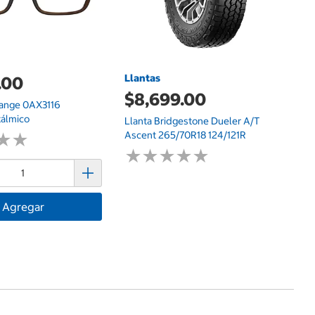
Llantas
.00
$8,699.00
ange 0AX3116
álmico
Llanta Bridgestone Dueler A/T
Ascent 265/70R18 124/121R
★
★
★
★
★
★
★
★
★
★
★
★
★
★
Agregar