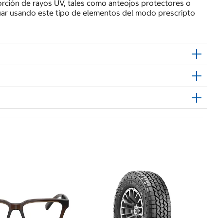
ción de rayos UV, tales como anteojos protectores o
nuar usando este tipo de elementos del modo prescripto
$
Dy
Or