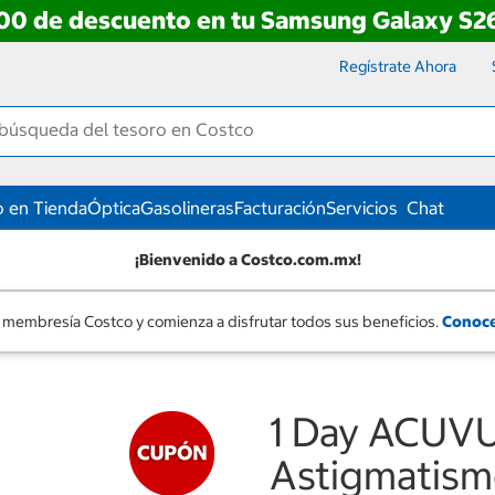
00 de descuento en tu Samsung Galaxy S26
Regístrate Ahora
 en Tienda
Óptica
Gasolineras
Facturación
Servicios
Chat
¡Bienvenido a Costco.com.mx!
 membresía Costco y comienza a disfrutar todos sus beneficios.
Conoce
1 Day ACUV
Astigmatismo