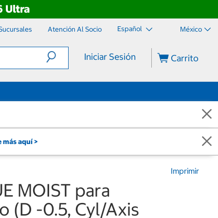
 Ultra
Español
Sucursales
Atención Al Socio
México
Iniciar Sesión
Carrito
 más aquí >
Imprimir
UE MOIST para
 (D -0.5, Cyl/Axis