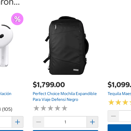
on...
$1,799.00
$1,099
lación
Perfect Choice Mochila Expandible
Tequila Mae
Para Viaje Defensi Negro
★
★
★
★
★
★
★
★
★
★
★
★
★
★
★
★
 (105)