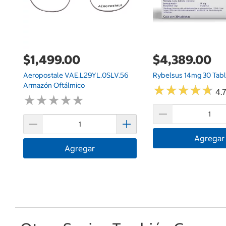
$1,499.00
$4,389.00
Aeropostale VAE.L29YL.0SLV.56
Rybelsus 14mg 30 Tabl
Armazón Oftálmico
★
★
★
★
★
★
★
★
★
★
4.7
★
★
★
★
★
★
★
★
★
★
Agregar
Agregar