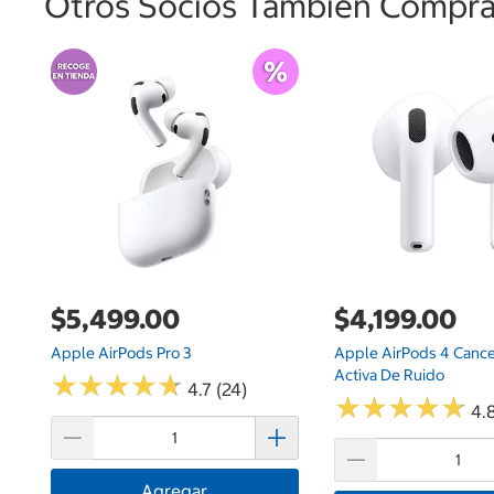
Otros Socios También Comprar
$5,499.00
$4,199.00
Apple AirPods Pro 3
Apple AirPods 4 Cance
Activa De Ruido
★
★
★
★
★
★
★
★
★
★
4.7 (24)
★
★
★
★
★
★
★
★
★
★
4.8
Agregar