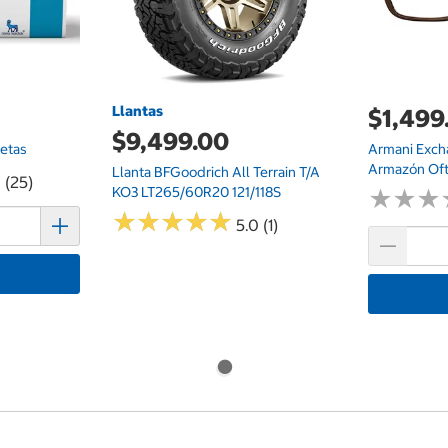
Llantas
$1,499
$9,499.00
etas
Armani Exch
Armazón Oft
Llanta BFGoodrich All Terrain T/A
 (25)
KO3 LT265/60R20 121/118S
★
★
★
★
★
★
★
★
★
★
★
★
★
★
★
★
5.0 (1)