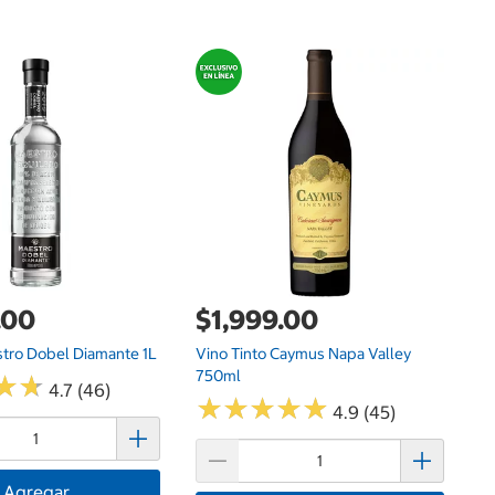
$
Ca
.00
$1,999.00
stro Dobel Diamante 1L
Vino Tinto Caymus Napa Valley
750ml
★
★
★
★
4.7 (46)
★
★
★
★
★
★
★
★
★
★
4.9 (45)
Agregar