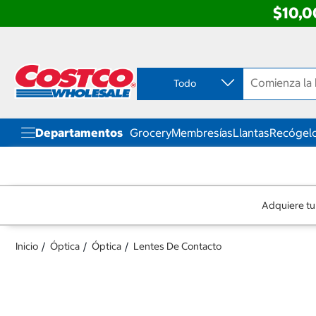
$10,0
Ir
Ir
directo
directo
al
al
contenido
menú
Todo
de
navegación
Departamentos
Grocery
Membresías
Llantas
Recógelo
Adquiere tu
Inicio
Óptica
Óptica
Lentes De Contacto