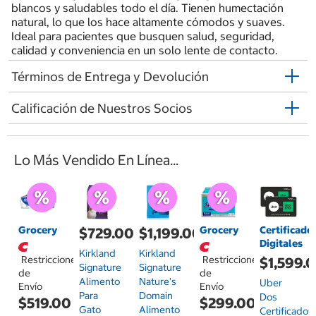
blancos y saludables todo el día. Tienen humectación
natural, lo que los hace altamente cómodos y suaves.
Ideal para pacientes que busquen salud, seguridad,
calidad y conveniencia en un solo lente de contacto.
Términos de Entrega y Devolución
Calificación de Nuestros Socios
Lo Más Vendido En Línea...
Grocery
Grocery
Certificado
$729.00
$1,199.00
Digitales
Kirkland
Kirkland
Restricciones
Restricciones
$1,599.
Signature
Signature
de
de
Alimento
Nature's
Uber
Envío
Envío
Para
Domain
Dos
$519.00
$299.00
Gato
Alimento
Certificados