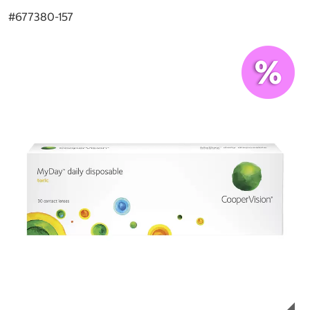
#
677380-157