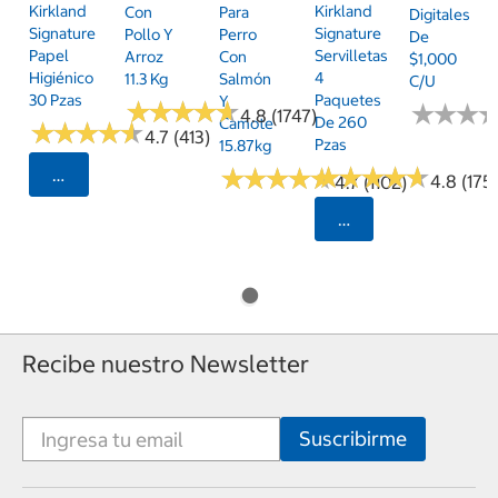
Kirkland
Kirkland
Con
Para
Digitales
Signature
Signature
Pollo Y
Perro
De
Papel
Servilletas
Arroz
Con
$1,000
Higiénico
4
11.3 Kg
Salmón
C/u
30 Pzas
Paquetes
Y
★
★
★
★
★
★
★
★
★
★
★
★
★
★
★
★
4.8 (1747)
De 260
Camote
★
★
★
★
★
★
★
★
★
★
4.7 (413)
Pzas
15.87kg
★
★
★
★
★
★
★
★
★
★
★
★
★
★
★
★
★
★
★
★
Seleccionar Código Postal
4.8 (175)
4.7 (1102)
Seleccionar Código
Recibe nuestro Newsletter