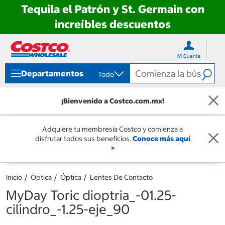
Tequila el Patrón y St. Germain con
increíbles descuentos
Ir
Ir
directo
directo
Mi Cuenta
al
al
contenido
menú
Departamentos
Todo
de
navegación
¡Bienvenido a Costco.com.mx!
Adquiere tu membresía Costco y comienza a
disfrutar todos sus beneficios.
Conoce más aquí
>
Inicio
Óptica
Óptica
Lentes De Contacto
MyDay Toric dioptria_-01.25-
cilindro_-1.25-eje_90