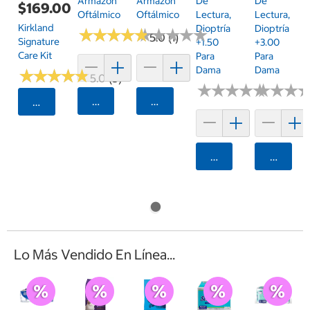
Armazón
De
De
Armazón
$169.00
Oftálmico
Lectura,
Lectura,
Oftálmico
Kirkland
Dioptría
Dioptría
★
★
★
★
★
★
★
★
★
★
★
★
★
★
★
★
★
★
★
★
5.0 (1)
Signature
+1.50
+3.00
Care Kit
Para
Para
Dama
Dama
★
★
★
★
★
★
★
★
★
★
5.0 (5)
★
★
★
★
★
★
★
★
★
★
★
★
★
★
★
★
Agregar
Agregar
Seleccionar Código Postal
Agregar
Agrega
Lo Más Vendido En Línea...