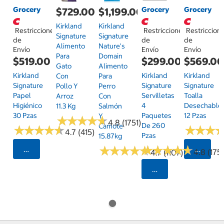
Grocery
Grocery
Grocery
$729.00
$1,199.00
Kirkland
Kirkland
Restricciones
Restricciones
Restriccion
Signature
Signature
de
de
de
Alimento
Nature's
Envío
Envío
Envío
Para
Domain
$519.00
$299.00
$569.0
Gato
Alimento
Kirkland
Kirkland
Kirkland
Con
Para
Signature
Signature
Signature
Pollo Y
Perro
Papel
Servilletas
Toalla
Arroz
Con
Higiénico
4
Desechable
11.3 Kg
Salmón
30 Pzas
Paquetes
12 Pzas
Y
★
★
★
★
★
★
★
★
★
★
4.8 (1751)
De 260
Camote
★
★
★
★
★
★
★
★
★
★
★
★
★
★
★
★
4.7 (415)
Pzas
15.87kg
★
★
★
★
★
★
★
★
★
★
★
★
★
★
★
★
★
★
★
★
Seleccionar Código Postal
Selecci
4.8 (175)
4.7 (1107)
Seleccionar Código