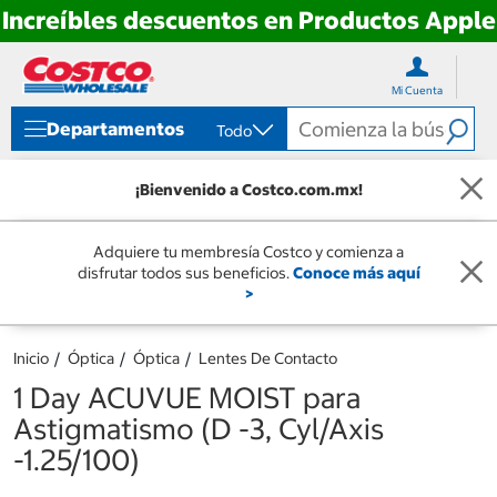
Increíbles descuentos en Productos Apple
Ir
Ir
directo
directo
Mi Cuenta
al
al
contenido
menú
Departamentos
Todo
de
navegación
¡Bienvenido a Costco.com.mx!
Adquiere tu membresía Costco y comienza a
disfrutar todos sus beneficios.
Conoce más aquí
>
Inicio
Óptica
Óptica
Lentes De Contacto
1 Day ACUVUE MOIST para
Astigmatismo (D -3, Cyl/Axis
-1.25/100)