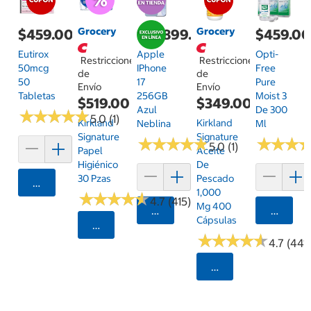
Grocery
Grocery
$459.00
$19,899.00
$459.0
Eutirox
Apple
Opti-
Restricciones
Restricciones
50mcg
IPhone
Free
de
de
50
17
Pure
Envío
Envío
Tabletas
256GB
Moist 3
$519.00
$349.00
Azul
De 300
★
★
★
★
★
★
★
★
★
★
5.0 (1)
Kirkland
Kirkland
Neblina
Ml
Signature
Signature
★
★
★
★
★
★
★
★
★
★
★
★
★
★
★
★
5.0 (1)
Papel
Aceite
Higiénico
De
30 Pzas
Pescado
Agregar
1,000
★
★
★
★
★
★
★
★
★
★
4.7 (415)
Mg 400
Agregar
Agrega
Cápsulas
Seleccionar Código Postal
★
★
★
★
★
★
★
★
★
★
4.7 (441)
Seleccionar Código