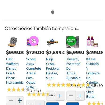
Otros Socios También Compraron...
$999.00
$729.00
$3,899.00
$5,999.00
$499.0
Dash
Scoop
Ninja
Tresanti,
Kit De
Wafflera
Away
Crispi,
Escritorio
Cuidado
Disney
Complete
Freidora
De
Y
Con 4
Arena
De Aire,
Altura
Limpieza
Placas
Para
5 En 1
Ajustable
Del
Intercambiables
Gatos
Cabello,
★
★
★
★
★
★
★
★
★
★
★
★
★
★
★
★
★
★
★
★
5.0 (7)
4.8 (70)
19 Kg
Maui
★
★
★
★
★
★
★
★
★
★
3.7 (3)
Shea
★
★
★
★
★
★
★
★
★
★
4.7 (133)
Butter
★
★
★
★
★
★