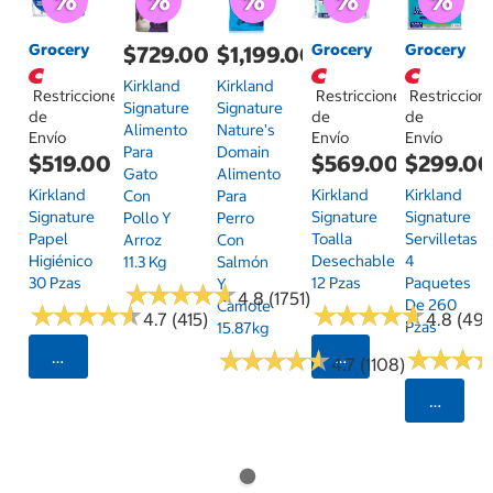
Grocery
Grocery
Grocery
$729.00
$1,199.00
Kirkland
Kirkland
Restricciones
Restricciones
Restriccion
Signature
Signature
de
de
de
Alimento
Nature's
Envío
Envío
Envío
Para
Domain
$519.00
$569.00
$299.0
Gato
Alimento
Kirkland
Kirkland
Kirkland
Con
Para
Signature
Signature
Signature
Pollo Y
Perro
Papel
Toalla
Servilletas
Arroz
Con
Higiénico
Desechable
4
11.3 Kg
Salmón
30 Pzas
12 Pzas
Paquetes
Y
★
★
★
★
★
★
★
★
★
★
4.8 (1751)
De 260
Camote
★
★
★
★
★
★
★
★
★
★
★
★
★
★
★
★
★
★
★
★
4.7 (415)
4.8 (497
Pzas
15.87kg
★
★
★
★
★
★
★
★
★
★
★
★
★
★
★
★
Seleccionar Código Postal
Seleccionar Código
4.7 (1108)
Selecci