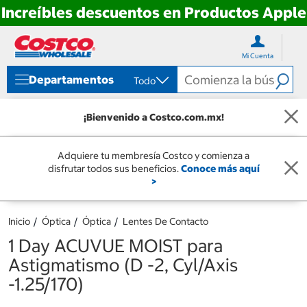
Increíbles descuentos en Productos Apple
Ir
Ir
directo
directo
Mi Cuenta
al
al
contenido
menú
Departamentos
Todo
de
navegación
¡Bienvenido a Costco.com.mx!
Adquiere tu membresía Costco y comienza a
disfrutar todos sus beneficios.
Conoce más aquí
>
Inicio
Óptica
Óptica
Lentes De Contacto
1 Day ACUVUE MOIST para
Astigmatismo (D -2, Cyl/Axis
-1.25/170)