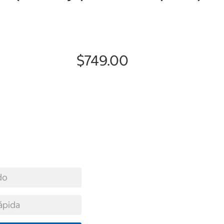
$749.00
do
ápida