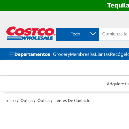
Tequila
Ir
Ir
directo
directo
al
al
contenido
menú
Todo
de
navegación
Departamentos
Grocery
Membresías
Llantas
Recógelo
Adquiere tu
Inicio
Óptica
Óptica
Lentes De Contacto