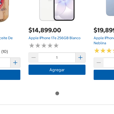
$14,899.00
$19,89
ceite De
Apple IPhone 17e 256GB Blanco
Apple IPhon
Neblina
★
★
★
★
★
★
★
★
★
★
★
★
★
★
★
★
 (10)
Agregar