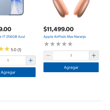
9.00
$11,499.00
e 17 256GB Azul
Apple AirPods Max Naranja
★
★
★
★
★
★
★
★
★
★
★
★
★
★
5.0 (1)
Agregar
Agregar