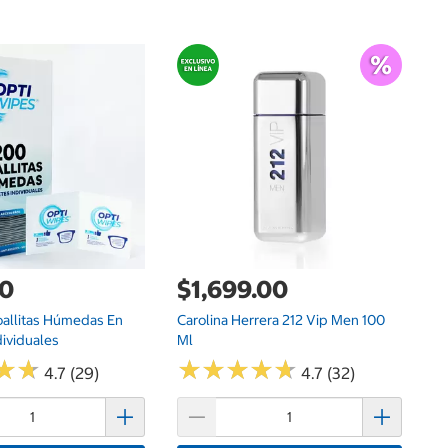
$
Hu
Un
00
$1,699.00
oallitas Húmedas En
Carolina Herrera 212 Vip Men 100
ividuales
Ml
★
★
★
★
★
★
★
★
★
★
★
★
★
★
4.7 (29)
4.7 (32)