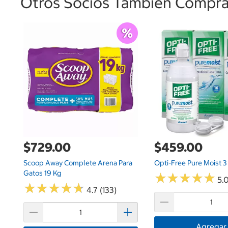
Otros Socios También Comprar
$729.00
$459.00
Scoop Away Complete Arena Para
Opti-Free Pure Moist 3
Gatos 19 Kg
★
★
★
★
★
★
★
★
★
★
5.0
★
★
★
★
★
★
★
★
★
★
4.7 (133)
Agregar