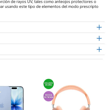
ción de rayos UV, tales como anteojos protectores o
nuar usando este tipo de elementos del modo prescripto
$
Dy
Or