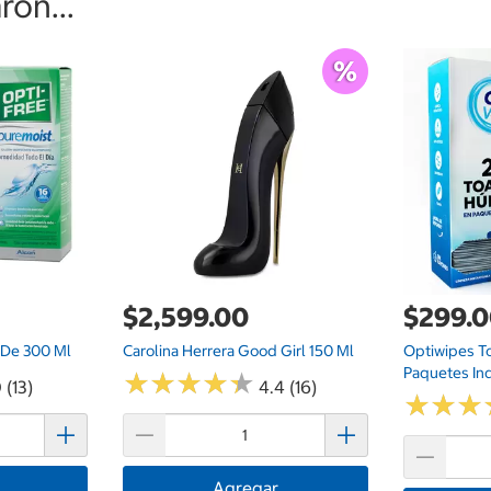
on...
$2,599.00
$299.
 De 300 Ml
Carolina Herrera Good Girl 150 Ml
Optiwipes T
Paquetes Ind
★
★
★
★
★
★
★
★
★
★
 (13)
4.4 (16)
★
★
★
★
★
★
Agregar