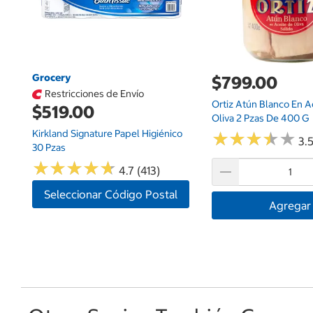
Grocery
$799.00
Restricciones de Envío
Ortiz Atún Blanco En A
$519.00
Oliva 2 Pzas De 400 G
Kirkland Signature Papel Higiénico
★
★
★
★
★
★
★
★
★
★
3.5
30 Pzas
★
★
★
★
★
★
★
★
★
★
4.7 (413)
Seleccionar Código Postal
Agregar