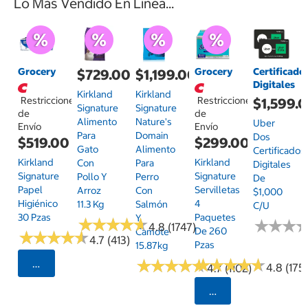
Lo Más Vendido En Línea...
Grocery
Grocery
Certificado
$729.00
$1,199.00
Digitales
Kirkland
Kirkland
Restricciones
Restricciones
$1,599.
Signature
Signature
de
de
Alimento
Nature's
Uber
Envío
Envío
Para
Domain
Dos
$519.00
$299.00
Gato
Alimento
Certificados
Kirkland
Kirkland
Con
Para
Digitales
Signature
Signature
Pollo Y
Perro
De
Papel
Servilletas
Arroz
Con
$1,000
Higiénico
4
11.3 Kg
Salmón
C/u
30 Pzas
Paquetes
Y
★
★
★
★
★
★
★
★
★
★
★
★
★
★
★
★
4.8 (1747)
De 260
Camote
★
★
★
★
★
★
★
★
★
★
4.7 (413)
Pzas
15.87kg
★
★
★
★
★
★
★
★
★
★
★
★
★
★
★
★
★
★
★
★
Seleccionar Código Postal
4.8 (175)
4.7 (1102)
Seleccionar Código