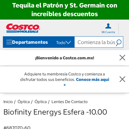
Tequila el Patrón y St. Germain con
increíbles descuentos
Ir
Ir
directo
directo
Mi Cuenta
al
al
contenido
menú
Departamentos
Todo
de
navegación
¡Bienvenido a Costco.com.mx!
Adquiere tu membresía Costco y comienza a
disfrutar todos sus beneficios.
Conoce más aquí
>
Inicio
Óptica
Óptica
Lentes De Contacto
Biofinity Energys Esfera -10.00
#
687070-60