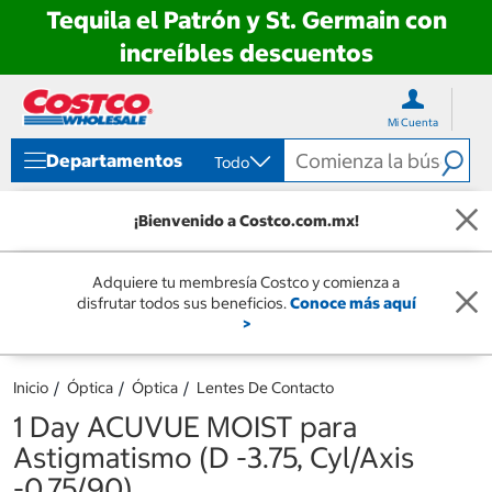
Tequila el Patrón y St. Germain con
increíbles descuentos
Ir
Ir
directo
directo
Mi Cuenta
al
al
contenido
menú
Departamentos
Todo
de
navegación
¡Bienvenido a Costco.com.mx!
Adquiere tu membresía Costco y comienza a
disfrutar todos sus beneficios.
Conoce más aquí
>
Inicio
Óptica
Óptica
Lentes De Contacto
1 Day ACUVUE MOIST para
Astigmatismo (D -3.75, Cyl/Axis
-0.75/90)