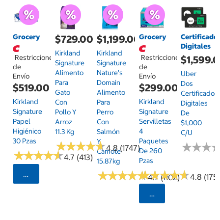
Grocery
Grocery
Certificado
$729.00
$1,199.00
Digitales
Kirkland
Kirkland
Restricciones
Restricciones
$1,599.
Signature
Signature
de
de
Alimento
Nature's
Uber
Envío
Envío
Para
Domain
Dos
$519.00
$299.00
Gato
Alimento
Certificados
Kirkland
Kirkland
Con
Para
Digitales
Signature
Signature
Pollo Y
Perro
De
Papel
Servilletas
Arroz
Con
$1,000
Higiénico
4
11.3 Kg
Salmón
C/u
30 Pzas
Paquetes
Y
★
★
★
★
★
★
★
★
★
★
★
★
★
★
★
★
4.8 (1747)
De 260
Camote
★
★
★
★
★
★
★
★
★
★
4.7 (413)
Pzas
15.87kg
★
★
★
★
★
★
★
★
★
★
★
★
★
★
★
★
★
★
★
★
Seleccionar Código Postal
4.8 (175)
4.7 (1102)
Seleccionar Código