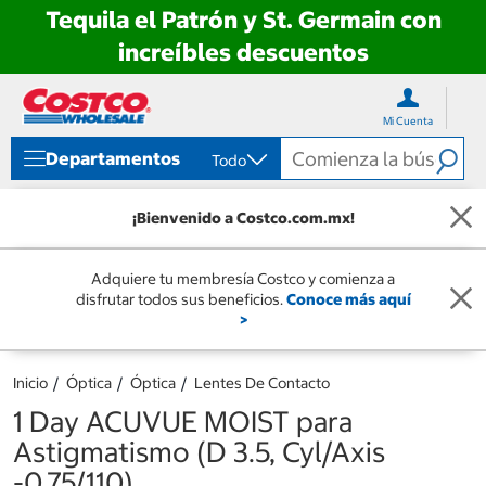
Tequila el Patrón y St. Germain con
increíbles descuentos
Ir
Ir
directo
directo
Mi Cuenta
al
al
contenido
menú
Departamentos
Todo
de
navegación
¡Bienvenido a Costco.com.mx!
Adquiere tu membresía Costco y comienza a
disfrutar todos sus beneficios.
Conoce más aquí
>
Inicio
Óptica
Óptica
Lentes De Contacto
1 Day ACUVUE MOIST para
Astigmatismo (D 3.5, Cyl/Axis
-0.75/110)