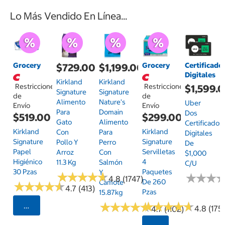
Lo Más Vendido En Línea...
Grocery
Grocery
Certificado
$729.00
$1,199.00
Digitales
Kirkland
Kirkland
Restricciones
Restricciones
$1,599.
Signature
Signature
de
de
Alimento
Nature's
Uber
Envío
Envío
Para
Domain
Dos
$519.00
$299.00
Gato
Alimento
Certificados
Kirkland
Kirkland
Con
Para
Digitales
Signature
Signature
Pollo Y
Perro
De
Papel
Servilletas
Arroz
Con
$1,000
Higiénico
4
11.3 Kg
Salmón
C/u
30 Pzas
Paquetes
Y
★
★
★
★
★
★
★
★
★
★
★
★
★
★
★
★
4.8 (1747)
De 260
Camote
★
★
★
★
★
★
★
★
★
★
4.7 (413)
Pzas
15.87kg
★
★
★
★
★
★
★
★
★
★
★
★
★
★
★
★
★
★
★
★
Seleccionar Código Postal
4.8 (175)
4.7 (1102)