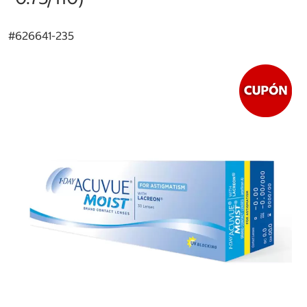
#
626641-235