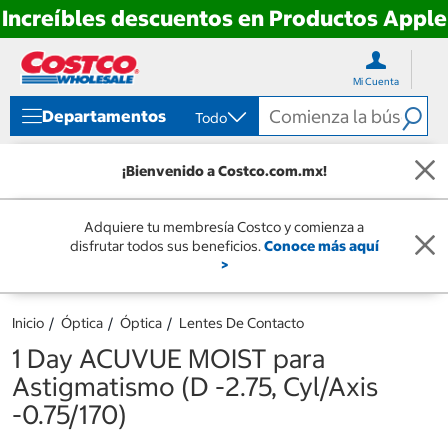
Increíbles descuentos en Productos Apple
Ir
Ir
directo
directo
Mi Cuenta
al
al
contenido
menú
Departamentos
Todo
de
navegación
¡Bienvenido a Costco.com.mx!
Adquiere tu membresía Costco y comienza a
disfrutar todos sus beneficios.
Conoce más aquí
>
Inicio
Óptica
Óptica
Lentes De Contacto
1 Day ACUVUE MOIST para
Astigmatismo (D -2.75, Cyl/Axis
-0.75/170)