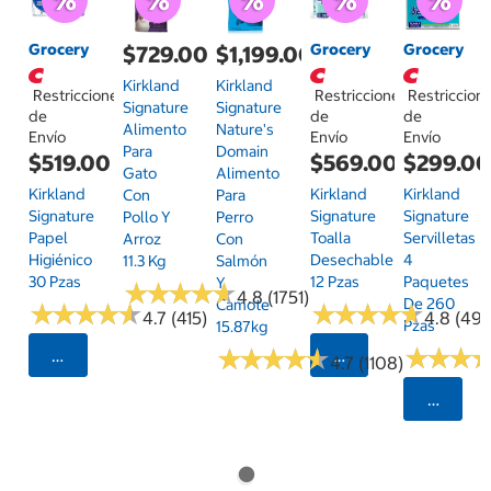
Grocery
Grocery
Grocery
$729.00
$1,199.00
Kirkland
Kirkland
Restricciones
Restricciones
Restriccion
Signature
Signature
de
de
de
Alimento
Nature's
Envío
Envío
Envío
Para
Domain
$519.00
$569.00
$299.0
Gato
Alimento
Kirkland
Kirkland
Kirkland
Con
Para
Signature
Signature
Signature
Pollo Y
Perro
Papel
Toalla
Servilletas
Arroz
Con
Higiénico
Desechable
4
11.3 Kg
Salmón
30 Pzas
12 Pzas
Paquetes
Y
★
★
★
★
★
★
★
★
★
★
4.8 (1751)
De 260
Camote
★
★
★
★
★
★
★
★
★
★
★
★
★
★
★
★
★
★
★
★
4.7 (415)
4.8 (497
Pzas
15.87kg
★
★
★
★
★
★
★
★
★
★
★
★
★
★
★
★
Seleccionar Código Postal
Seleccionar Código
4.7 (1108)
Selecci