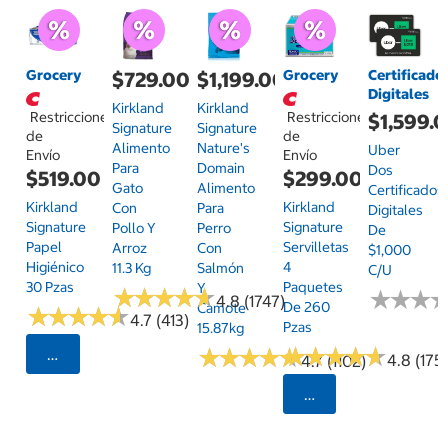
Grocery
Grocery
Certificado
$729.00
$1,199.00
Digitales
Kirkland
Kirkland
Restricciones
Restricciones
$1,599.
Signature
Signature
de
de
Alimento
Nature's
Uber
Envío
Envío
Para
Domain
Dos
$519.00
$299.00
Gato
Alimento
Certificados
Kirkland
Kirkland
Con
Para
Digitales
Signature
Signature
Pollo Y
Perro
De
Papel
Servilletas
Arroz
Con
$1,000
Higiénico
4
11.3 Kg
Salmón
C/u
30 Pzas
Paquetes
Y
★
★
★
★
★
★
★
★
★
★
★
★
★
★
★
★
4.8 (1747)
De 260
Camote
★
★
★
★
★
★
★
★
★
★
4.7 (413)
Pzas
15.87kg
★
★
★
★
★
★
★
★
★
★
★
★
★
★
★
★
★
★
★
★
Seleccionar Código Postal
4.8 (175)
4.7 (1102)
Seleccionar Código