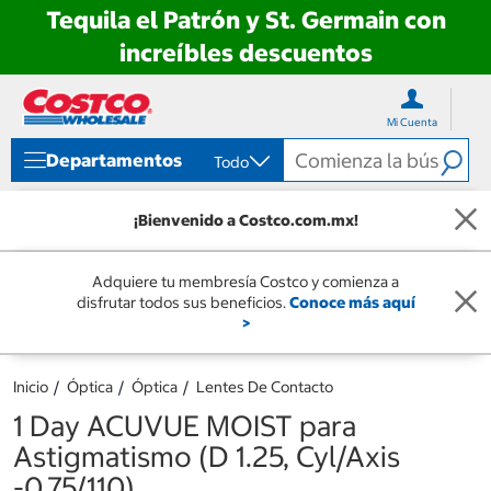
Tequila el Patrón y St. Germain con
increíbles descuentos
Ir
Ir
directo
directo
Mi Cuenta
al
al
contenido
menú
Departamentos
Todo
de
navegación
¡Bienvenido a Costco.com.mx!
Adquiere tu membresía Costco y comienza a
disfrutar todos sus beneficios.
Conoce más aquí
>
Inicio
Óptica
Óptica
Lentes De Contacto
1 Day ACUVUE MOIST para
Astigmatismo (D 1.25, Cyl/Axis
-0.75/110)