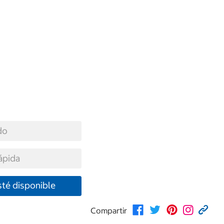
do
ápida
té disponible
Compartir