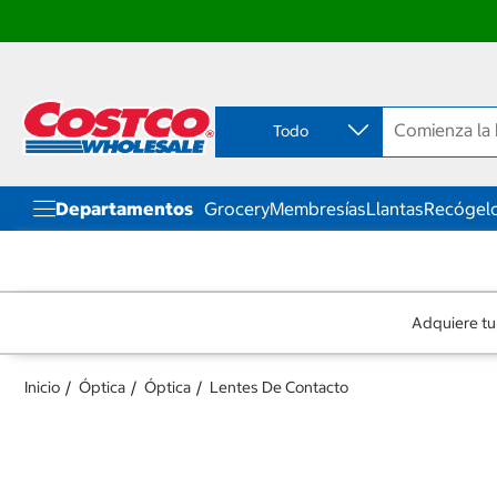
Ir
Ir
directo
directo
al
al
contenido
menú
Todo
de
navegación
Departamentos
Grocery
Membresías
Llantas
Recógelo
Adquiere tu
Inicio
Óptica
Óptica
Lentes De Contacto