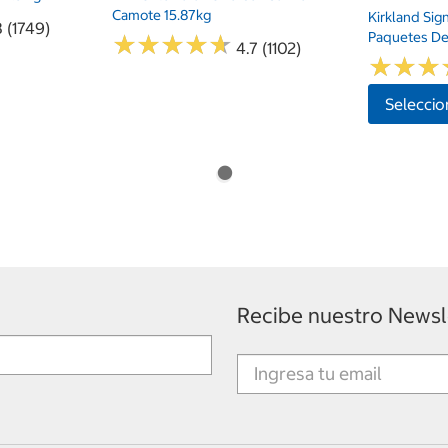
Camote 15.87kg
Kirkland Sig
8 (1749)
Paquetes De
★
★
★
★
★
★
★
★
★
★
4.7 (1102)
★
★
★
★
★
★
Seleccio
Recibe nuestro Newsl