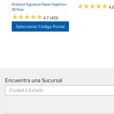
Kirkland Signature Papel Higiénico
★
★
★
★
★
★
★
★
★
★
4.
30 Pzas
★
★
★
★
★
★
★
★
★
★
4.7 (413)
Seleccionar Código Postal
Encuentra una Sucursal