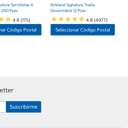
nature Servilletas 4
Kirkland Signature Toalla
 260 Pzas
Desechable 12 Pzas
★
★
★
★
★
★
★
★
★
★
★
★
★
★
4.8 (175)
4.8 (4977)
nar Código Postal
Seleccionar Código Postal
etter