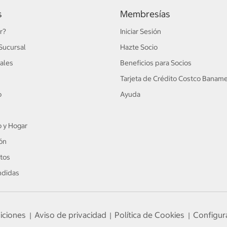
s
Membresías
r?
Iniciar Sesión
Sucursal
Hazte Socio
ales
Beneficios para Socios
Tarjeta de Crédito Costco Banam
o
Ayuda
 y Hogar
ón
tos
ndidas
iciones
Aviso de privacidad
Política de Cookies
Configur
|
|
|