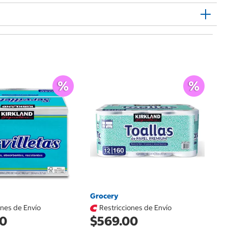
Ce
$
Ub
$1
Grocery
ones de Envío
Restricciones de Envío
00
$569.00