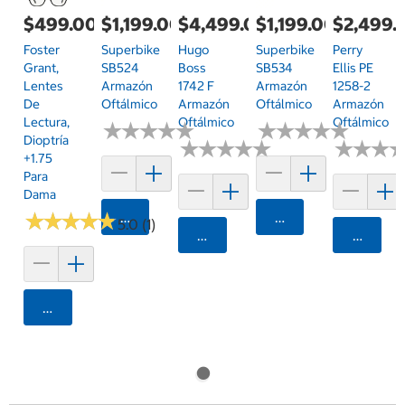
$499.00
$1,199.00
$4,499.00
$1,199.00
$2,499.
Foster
Superbike
Hugo
Superbike
Perry
Grant,
SB524
Boss
SB534
Ellis PE
Lentes
Armazón
1742 F
Armazón
1258-2
De
Oftálmico
Armazón
Oftálmico
Armazón
Lectura,
Oftálmico
Oftálmico
★
★
★
★
★
★
★
★
★
★
★
★
★
★
★
★
★
★
★
★
Dioptría
★
★
★
★
★
★
★
★
★
★
★
★
★
★
★
★
+1.75
Para
Dama
★
★
★
★
★
★
★
★
★
★
Agregar
Agregar
5.0 (1)
Agregar
Agrega
Agregar