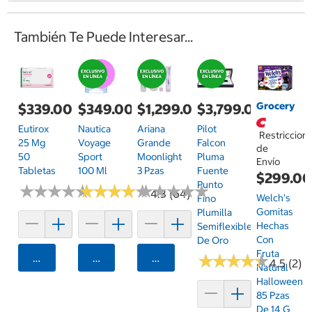
También Te Puede Interesar...
Grocery
$339.00
$349.00
$1,299.00
$3,799.00
Eutirox
Nautica
Ariana
Pilot
Restriccion
25 Mg
Voyage
Grande
Falcon
de
50
Sport
Moonlight
Pluma
Envío
Tabletas
100 Ml
3 Pzas
Fuente
$299.0
Punto
★
★
★
★
★
★
★
★
★
★
★
★
★
★
★
★
★
★
★
★
★
★
★
★
★
★
★
★
★
★
4.3 (64)
Welch's
Fino
Gomitas
Plumilla
Hechas
Semiflexible
Con
De Oro
Fruta
Agregar
Agregar
Agregar
★
★
★
★
★
★
★
★
★
★
4.5 (2)
Natural
Halloween
85 Pzas
De 14 G