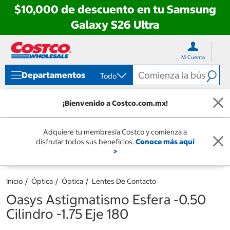
$10,000 de descuento en tu Samsung
Galaxy S26 Ultra
Ir
Ir
directo
directo
Mi Cuenta
al
al
contenido
menú
Departamentos
Todo
de
navegación
¡Bienvenido a Costco.com.mx!
Adquiere tu membresía Costco y comienza a
disfrutar todos sus beneficios.
Conoce más aquí
>
Inicio
Óptica
Óptica
Lentes De Contacto
Oasys Astigmatismo Esfera -0.50
Cilindro -1.75 Eje 180