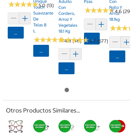
Unique
Adulto
Pzas
Con
★
★
★
★
★
★
★
★
★
★
5.0 (13)
Touch
Con
Pollo Y
★
★
★
★
★
★
★
★
★
★
4.6 (29)
Suavizante
Cordero,
Arroz
De
Arroz Y
18.1kg
Telas 8
Vegetales
★
★
★
★
★
★
L
18.1 Kg
Agregar
★
★
★
★
★
★
★
★
★
★
★
★
★
★
★
★
★
★
★
★
Agregar
4.8 (46)
4.7 (677)
Seleccionar Código Postal
Agrega
Agregar
Otros Productos Similares...