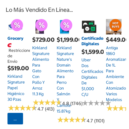
Lo Más Vendido En Línea...
Grocery
Certificados
$729.00
$1,199.00
$449.0
Digitales
Kirkland
Kirkland
Antiga
Restricciones
$1,599.00
Signature
Signature
1860
de
Alimento
Nature's
Aromatizant
Uber
Envío
Para
Domain
De 1L
Dos
$519.00
Gato
Alimento
Para
Certificados
Kirkland
Con
Para
Ambiente
Digitales
Signature
Pollo Y
Perro
Con
De
Papel
Arroz
Con
Atomizador,
$1,000
Higiénico
11.3 Kg
Salmón
Varios
C/u
30 Pzas
Y
Modelos
★
★
★
★
★
★
★
★
★
★
★
★
★
★
★
★
★
★
★
★
4.8 (1746)
Camote
★
★
★
★
★
★
★
★
★
★
★
★
★
★
★
★
4.7 (413)
15.87kg
★
★
★
★
★
★
★
★
★
★
Seleccionar Código Postal
4.7 (1101)