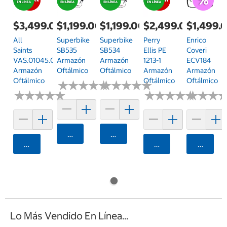
$3,499.00
$1,199.00
$1,199.00
$2,499.00
$1,499.
All
Superbike
Superbike
Perry
Enrico
Saints
SB535
SB534
Ellis PE
Coveri
VAS.01045.0001.52
Armazón
Armazón
1213-1
ECV184
Armazón
Oftálmico
Oftálmico
Armazón
Armazón
Oftálmico
Oftálmico
Oftálmico
★
★
★
★
★
★
★
★
★
★
★
★
★
★
★
★
★
★
★
★
★
★
★
★
★
★
★
★
★
★
★
★
★
★
★
★
★
★
★
★
★
★
★
★
★
★
Agregar
Agregar
Agregar
Agregar
Agrega
Lo Más Vendido En Línea...