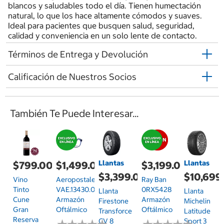
blancos y saludables todo el día. Tienen humectación
natural, lo que los hace altamente cómodos y suaves.
Ideal para pacientes que busquen salud, seguridad,
calidad y conveniencia en un solo lente de contacto.
Términos de Entrega y Devolución
Calificación de Nuestros Socios
También Te Puede Interesar...
Llantas
Llantas
$799.00
$1,499.00
$3,199.00
$3,399.00
$10,699
Vino
Aeropostale
Ray Ban
Tinto
VAE.13430.0BLU.55
0RX5428
Llanta
Llanta
Cune
Armazón
Armazón
Firestone
Michelin
Gran
Oftálmico
Oftálmico
Transforce
Latitude
Reserva
CV 8
Sport 3