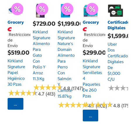
Grocery
Grocery
Certificado
$729.00
$1,199.00
Digitales
Kirkland
Kirkland
Restricciones
Restricciones
$1,599.
Signature
Signature
de
de
Alimento
Nature's
Uber
Envío
Envío
Para
Domain
Dos
$519.00
$299.00
Gato
Alimento
Certificados
Kirkland
Kirkland
Con
Para
Digitales
Signature
Signature
Pollo Y
Perro
De
Papel
Servilletas
Arroz
Con
$1,000
Higiénico
4
11.3 Kg
Salmón
C/u
30 Pzas
Paquetes
Y
★
★
★
★
★
★
★
★
★
★
★
★
★
★
★
★
4.8 (1747)
De 260
Camote
★
★
★
★
★
★
★
★
★
★
4.7 (413)
Pzas
15.87kg
★
★
★
★
★
★
★
★
★
★
★
★
★
★
★
★
★
★
★
★
Seleccionar Código Postal
4.8 (175)
4.7 (1102)
Seleccionar Código