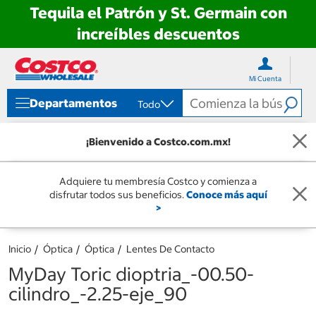
Tequila el Patrón y St. Germain con
increíbles descuentos
Ir
Ir
directo
directo
Mi Cuenta
al
al
contenido
menú
Departamentos
Todo
de
navegación
¡Bienvenido a Costco.com.mx!
Adquiere tu membresía Costco y comienza a
disfrutar todos sus beneficios.
Conoce más aquí
>
Inicio
Óptica
Óptica
Lentes De Contacto
MyDay Toric dioptria_-00.50-
cilindro_-2.25-eje_90