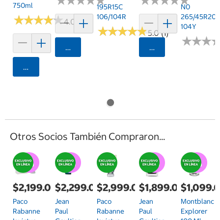
★
★
★
★
★
★
★
★
★
★
★
★
★
★
★
★
★
★
★
★
750ml
195R15C
N0
106/104R
265/45R20
★
★
★
★
★
★
★
★
★
★
4.0 (1)
104Y
★
★
★
★
★
★
★
★
★
★
5.0 (1)
★
★
★
★
★
★
Agregar
Agregar
Agregar
Otros Socios También Compraron...
$2,199.00
$2,299.00
$2,999.00
$1,899.00
$1,099.
Paco
Jean
Paco
Jean
Montblanc
Rabanne
Paul
Rabanne
Paul
Explorer