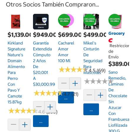
Otros Socios También Compraron...
Grocery
$1,139.00
$949.00
$699.00
$499.00
Kirkland
Garantía
Cacharel
Mikel's
Restriccion
Signature
Extendida
Amor
Cinturón
de
Nature's
Cómputo
Amor
De
Envío
Domain
2 Años
100 Ml
Seguridad
$389.00
Alimento
De
Para
★
★
★
★
★
★
★
★
★
★
4.5 (69)
Sano
Para
$20,001
Mascotas
Remedio,
Perro
A
★
★
★
★
★
★
★
★
★
★
Laminas
Con
$30,000.99
De
Pavo Y
★
★
★
★
★
★
★
★
★
★
4.7 (21)
Chocolate
Camote
Agregar
Sin
15.87kg
Azucar
★
★
★
★
★
★
★
★
★
★
Agregar
4.6 (338)
Con
Frambuesa
Agregar
Liofilizada
300 G