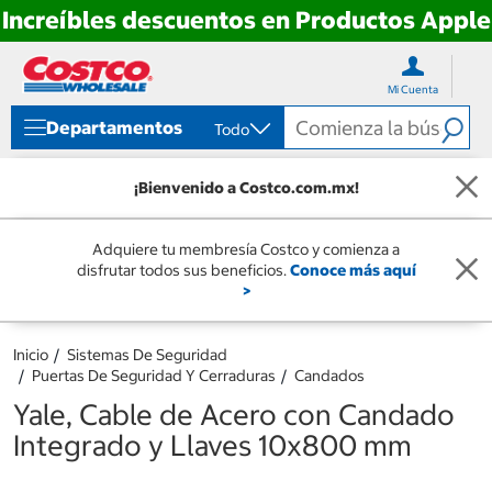
Increíbles descuentos en Productos Apple
Ir
Ir
directo
directo
Mi Cuenta
al
al
contenido
menú
Departamentos
Todo
de
navegación
¡Bienvenido a Costco.com.mx!
Adquiere tu membresía Costco y comienza a
disfrutar todos sus beneficios.
Conoce más aquí
>
Inicio
Sistemas De Seguridad
Puertas De Seguridad Y Cerraduras
Candados
Yale, Cable de Acero con Candado
Integrado y Llaves 10x800 mm