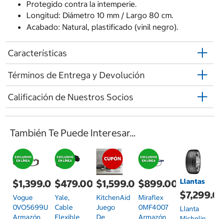
Protegido contra la intemperie.
Longitud: Diámetro 10 mm / Largo 80 cm.
Acabado: Natural, plastificado (vinil negro).
Características
Términos de Entrega y Devolución
Calificación de Nuestros Socios
También Te Puede Interesar...
Llantas
$1,399.00
$479.00
$1,599.00
$899.00
$7,299.
Vogue
Yale,
KitchenAid
Miraflex
0VO5699U
Cable
Juego
0MF4007
Llanta
Armazón
Flexible
De
Armazón
Michelin