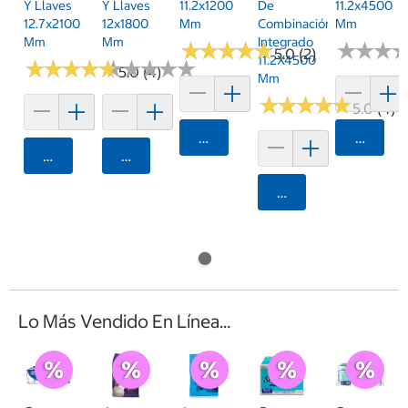
Y Llaves
Y Llaves
11.2x1200
De
11.2x4500
12.7x2100
12x1800
Mm
Combinación
Mm
Mm
Mm
Integrado
★
★
★
★
★
★
★
★
★
★
★
★
★
★
★
★
5.0 (2)
11.2X4500
★
★
★
★
★
★
★
★
★
★
★
★
★
★
★
★
★
★
★
★
5.0 (4)
Mm
★
★
★
★
★
★
★
★
★
★
5.0 (4)
Agregar
Agrega
Agregar
Agregar
Agregar
Lo Más Vendido En Línea...