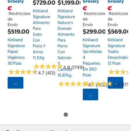
Grocery
Grocery
Grocery
$729.00
$1,199.00
Kirkland
Kirkland
Restricciones
Restricciones
Restriccion
Signature
Signature
de
de
de
Alimento
Nature's
Envío
Envío
Envío
Para
Domain
$519.00
$299.00
$569.0
Gato
Alimento
Kirkland
Kirkland
Kirkland
Con
Para
Signature
Signature
Signature
Pollo Y
Perro
Papel
Servilletas
Toalla
Arroz
Con
Higiénico
4
Desechable
11.3 Kg
Salmón
30 Pzas
Paquetes
12 Pzas
Y
★
★
★
★
★
★
★
★
★
★
4.8 (1749)
De 260
Camote
★
★
★
★
★
★
★
★
★
★
★
★
★
★
★
★
4.7 (413)
Pzas
15.87kg
★
★
★
★
★
★
★
★
★
★
★
★
★
★
★
★
★
★
★
★
Seleccionar Código Postal
Selecci
4.8 (175)
4.7 (1102)
Seleccionar Código