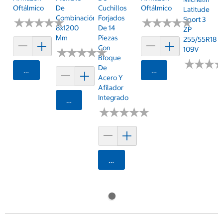
Oftálmico
De
Cuchillos
Oftálmico
Latitude
Combinación
Forjados
Sport 3
★
★
★
★
★
★
★
★
★
★
★
★
★
★
★
★
★
★
★
★
8x1200
De 14
ZP
Mm
Piezas
255/55R18
Con
109V
★
★
★
★
★
★
★
★
★
★
Bloque
★
★
★
★
★
★
De
Agregar
Agregar
Acero Y
Afilador
Integrado
Agregar
★
★
★
★
★
★
★
★
★
★
Agregar