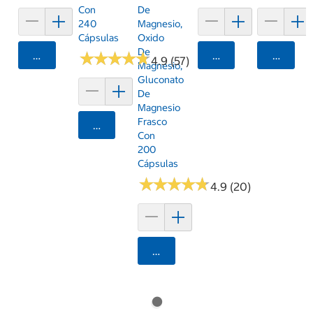
Con
De
240
Magnesio,
Cápsulas
Oxido
De
Agregar
★
★
★
★
★
★
★
★
★
★
Agregar
Agrega
4.9 (57)
Magnesio,
Gluconato
De
Magnesio
Frasco
Agregar
Con
200
Cápsulas
★
★
★
★
★
★
★
★
★
★
4.9 (20)
Agregar