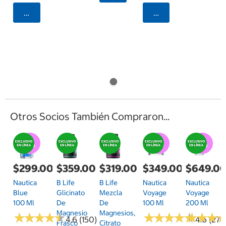
Agregar
Agregar
Otros Socios También Compraron...
$299.00
$359.00
$319.00
$349.00
$649.0
Nautica
B Life
B Life
Nautica
Nautica
Blue
Glicinato
Mezcla
Voyage
Voyage
100 Ml
De
De
100 Ml
200 Ml
Magnesio
Magnesios,
★
★
★
★
★
★
★
★
★
★
★
★
★
★
★
★
★
★
★
★
★
★
★
★
★
★
4.6 (150)
4.6 (271)
Frasco
Citrato