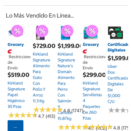
Lo Más Vendido En Línea...
Grocery
Grocery
Certificado
$729.00
$1,199.00
Digitales
Kirkland
Kirkland
Restricciones
Restricciones
$1,599.
Signature
Signature
de
de
Alimento
Nature's
Uber
Envío
Envío
Para
Domain
Dos
$519.00
$299.00
Gato
Alimento
Certificados
Kirkland
Kirkland
Con
Para
Digitales
Signature
Signature
Pollo Y
Perro
De
Papel
Servilletas
Arroz
Con
$1,000
Higiénico
4
11.3 Kg
Salmón
C/u
30 Pzas
Paquetes
Y
★
★
★
★
★
★
★
★
★
★
★
★
★
★
★
★
4.8 (1747)
De 260
Camote
★
★
★
★
★
★
★
★
★
★
4.7 (413)
Pzas
15.87kg
★
★
★
★
★
★
★
★
★
★
★
★
★
★
★
★
★
★
★
★
Seleccionar Código Postal
4.8 (175)
4.7 (1102)