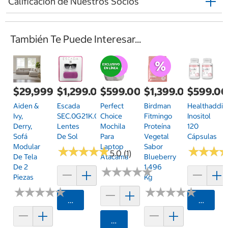
Calificación de Nuestros Socios
También Te Puede Interesar...
$29,999.00
$1,299.00
$599.00
$1,399.00
$599.0
Aiden &
Escada
Perfect
Birdman
Healthaddic
Ivy,
SEC.0G21K.0700.52
Choice
Fitmingo
Inositol
Derry,
Lentes
Mochila
Proteína
120
Sofá
De Sol
Para
Vegetal
Cápsulas
Modular
Laptop
Sabor
★
★
★
★
★
★
★
★
★
★
★
★
★
★
★
★
5.0 (1)
De Tela
Atacama
Blueberry
De 2
1.496
★
★
★
★
★
★
★
★
★
★
Piezas
Kg
★
★
★
★
★
★
★
★
★
★
★
★
★
★
★
★
★
★
★
★
Agregar
Agrega
Agregar