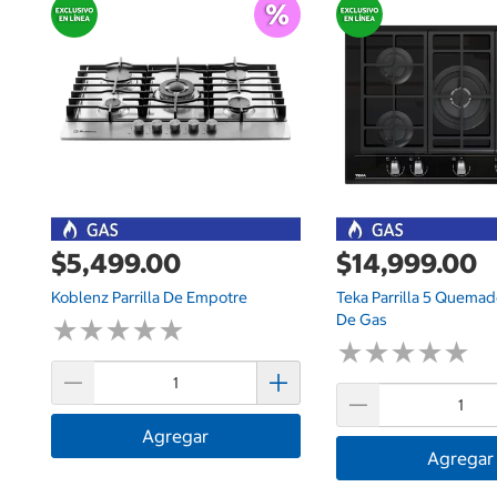
$5,499.00
$14,999.00
Koblenz Parrilla De Empotre
Teka Parrilla 5 Quema
De Gas
★
★
★
★
★
★
★
★
★
★
★
★
★
★
★
★
★
★
★
★
Agregar
Agregar