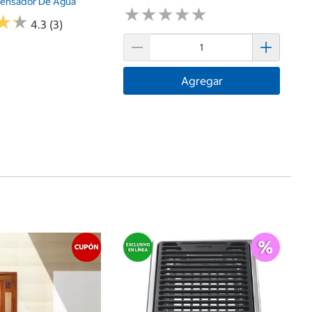
pensador De Agua
★
★
★
★
★
★
★
★
★
★
★
★
★
★
4.3 (3)
Agregar