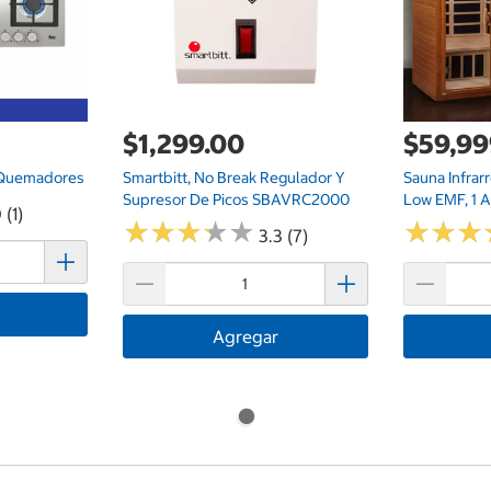
$1,299.00
$59,99
6 Quemadores
Smartbitt, No Break Regulador Y
Sauna Infrar
Supresor De Picos SBAVRC2000
Low EMF, 1 A
 (1)
★
★
★
★
★
★
★
★
★
★
★
★
★
★
★
★
3.3 (7)
Agregar