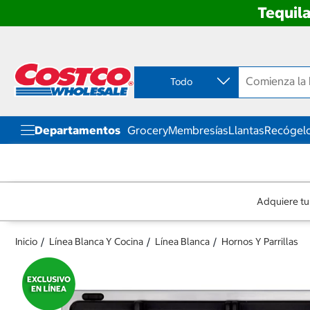
Tequila
Ir
Ir
directo
directo
al
al
contenido
menú
Todo
de
navegación
Departamentos
Grocery
Membresías
Llantas
Recógelo
Adquiere tu
Inicio
Línea Blanca Y Cocina
Línea Blanca
Hornos Y Parrillas