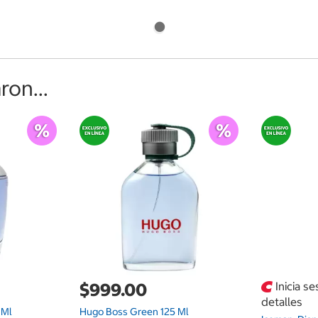
on...
$999.00
Inicia s
detalles
 Ml
Hugo Boss Green 125 Ml