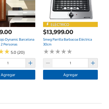
9.00
$13,999.00
$
rojo Dynamic Barcelona
Smeg Parrilla Barbacoa Eléctrica
Wh
 2 Personas
30cm
★
★
★
★
★
★
★
★
★
★
★
★
★
★
5.0 (20)
Agregar
Agregar