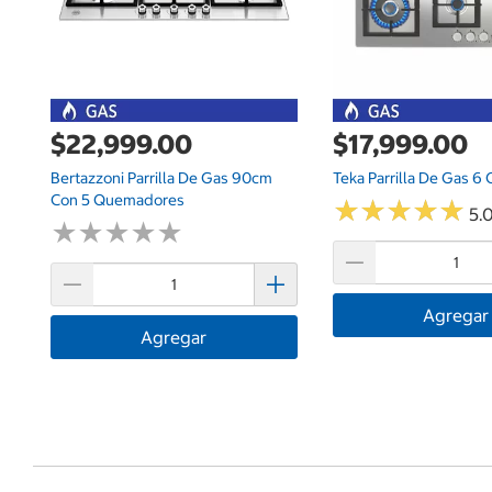
$22,999.00
$17,999.00
Bertazzoni Parrilla De Gas 90cm
Teka Parrilla De Gas 
Con 5 Quemadores
★
★
★
★
★
★
★
★
★
★
5.0
★
★
★
★
★
★
★
★
★
★
Agregar
Agregar