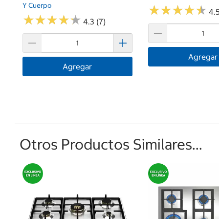
Y Cuerpo
★
★
★
★
★
★
★
★
★
★
4.5
★
★
★
★
★
★
★
★
★
★
4.3 (7)
Agregar
Agregar
Otros Productos Similares...