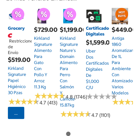
Grocery
Certificados
$729.00
$1,199.00
$449.0
Digitales
Kirkland
Kirkland
Antiga
Restricciones
$1,599.00
Signature
Signature
1860
de
Alimento
Nature's
Aromatizant
Uber
Envío
Para
Domain
De 1L
Dos
$519.00
Gato
Alimento
Para
Certificados
Kirkland
Con
Para
Ambiente
Digitales
Signature
Pollo Y
Perro
Con
De
Papel
Arroz
Con
Atomizador,
$1,000
Higiénico
11.3 Kg
Salmón
Varios
C/u
30 Pzas
Y
Modelos
★
★
★
★
★
★
★
★
★
★
★
★
★
★
★
★
★
★
★
★
4.8 (1746)
Camote
★
★
★
★
★
★
★
★
★
★
★
★
★
★
★
★
4.7 (413)
15.87kg
★
★
★
★
★
★
★
★
★
★
Seleccionar Código Postal
4.7 (1101)