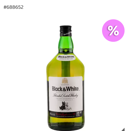
#
688652