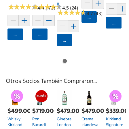
1L
★
★
★
★
★
★
★
★
★
★
★
★
★
★
★
★
★
★
★
★
4.4 (172)
4.5 (24)
★
★
★
★
★
★
★
★
★
★
4.7 (43)
Agregar
Agrega
Agregar
Agregar
Agregar
Otros Socios También Compraron...
$499.00
$719.00
$479.00
$479.00
$339.00
Whisky
Ron
Ginebra
Crema
Kirkland
Kirkland
Bacardí
London
Irlandesa
Signature