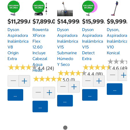
$11,299.00
$7,899.00
$14,999.00
$15,999.00
$9,999.
Dyson
Rowenta
Dyson
Dyson
Dyson,
Aspiradora
XForce
Aspiradora
Aspiradora
Aspiradora
Inalámbrica
Flex
Inalámbrica
Inalámbrica
Inalámbrica
V8
12.60
V15
V15
V10
Origin
Incluye
Submarine
Detect
Konical
Extra
Cabezal
Húmedo
Extra
★
★
★
★
★
★
Aqua
Y Seco
★
★
★
★
★
★
★
★
★
★
★
★
★
★
★
★
★
★
★
★
4.4 (24)
4.6 (49)
Head
★
★
★
★
★
★
★
★
★
★
4.4 (18)
★
★
★
★
★
★
★
★
★
★
5.0 (1)
Agrega
Agregar
Agregar
Agregar
Agregar