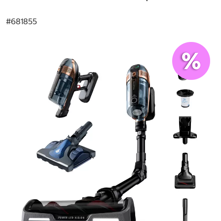
#
681855