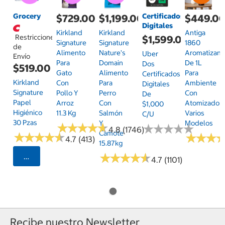
Grocery
Certificados
$729.00
$1,199.00
$449.0
Digitales
Kirkland
Kirkland
Antiga
Restricciones
$1,599.00
Signature
Signature
1860
de
Alimento
Nature's
Aromatizant
Uber
Envío
Para
Domain
De 1L
Dos
$519.00
Gato
Alimento
Para
Certificados
Kirkland
Con
Para
Ambiente
Digitales
Signature
Pollo Y
Perro
Con
De
Papel
Arroz
Con
Atomizador,
$1,000
Higiénico
11.3 Kg
Salmón
Varios
C/u
30 Pzas
Y
Modelos
★
★
★
★
★
★
★
★
★
★
★
★
★
★
★
★
★
★
★
★
4.8 (1746)
Camote
★
★
★
★
★
★
★
★
★
★
★
★
★
★
★
★
4.7 (413)
15.87kg
★
★
★
★
★
★
★
★
★
★
Seleccionar Código Postal
4.7 (1101)
Recibe nuestro Newsletter