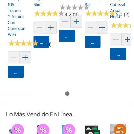
105
Slim
Bar
Cabezal
★
★
★
★
★
★
★
★
★
★
Trapea
Aqua
★
★
★
★
★
★
★
★
★
★
★
★
★
★
★
★
★
★
★
★
4.2 (11)
5.0 (2)
Y Aspira
Head
Con
★
★
★
★
★
★
Conexión
WiFi
Agregar
★
★
★
★
★
★
★
★
★
★
Agregar
Agregar
5.0 (1)
Agrega
Agregar
Lo Más Vendido En Línea...