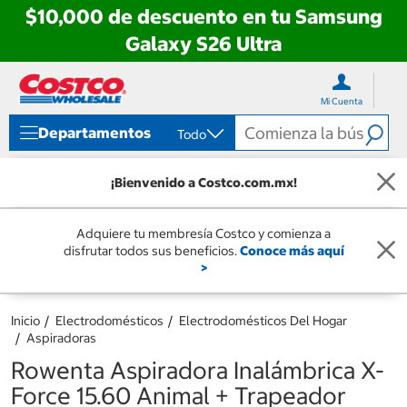
$10,000 de descuento en tu Samsung
Galaxy S26 Ultra
Ir
Ir
directo
directo
Mi Cuenta
al
al
contenido
menú
Departamentos
Todo
de
navegación
¡Bienvenido a Costco.com.mx!
Adquiere tu membresía Costco y comienza a
disfrutar todos sus beneficios.
Conoce más aquí
>
Inicio
Electrodomésticos
Electrodomésticos Del Hogar
Aspiradoras
Rowenta Aspiradora Inalámbrica X-
Force 15.60 Animal + Trapeador