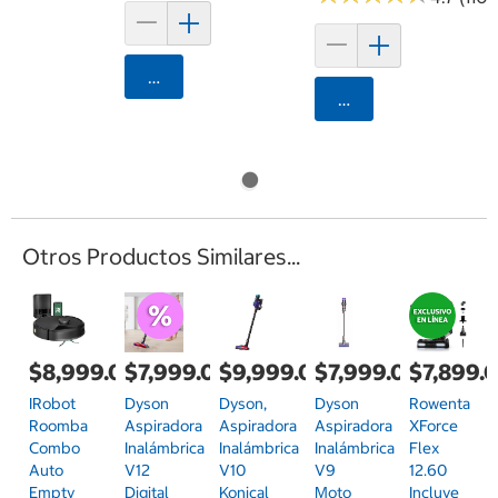
Agregar
Agregar
Otros Productos Similares...
$8,999.00
$7,999.00
$9,999.00
$7,999.00
$7,899.
IRobot
Dyson
Dyson,
Dyson
Rowenta
Roomba
Aspiradora
Aspiradora
Aspiradora
XForce
Combo
Inalámbrica
Inalámbrica
Inalámbrica
Flex
Auto
V12
V10
V9
12.60
Empty
Digital
Konical
Moto
Incluye