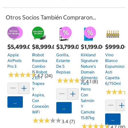
Otros Socios También Compraron...
$5,499.00
$8,999.00
$3,799.00
$1,199.00
$999.0
Apple
IRobot
Gorilla,
Kirkland
Vino
AirPods
Roomba
Estante
Signature
Blanco
Pro 3
Combo
De 5
Nature's
Espumoso
I5 Robot
Repisas
Domain
Asti
★
★
★
★
★
★
★
★
★
★
4.7 (24)
2 En 1
Alimento
Capetta
★
★
★
★
★
★
★
★
★
★
4.1 (8)
Trapea
Para
6/750ml
Y
Perro
★
★
★
★
★
★
Aspira,
Con
Con
Salmón
Agregar
Conexión
Y
Agregar
WiFi
Camote
15.87kg
★
★
★
★
★
★
★
★
★
★
Agrega
3.4 (7)
★
★
★
★
★
★
★
★
★
★
4.7 (1101