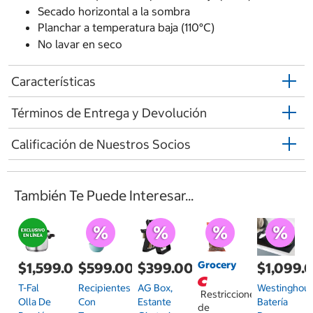
Secado horizontal a la sombra
Planchar a temperatura baja (110°C)
No lavar en seco
Características
Términos de Entrega y Devolución
Calificación de Nuestros Socios
También Te Puede Interesar...
Grocery
$1,599.00
$599.00
$399.00
$1,099.
T-Fal
Recipientes
AG Box,
Westinghous
Restricciones
Olla De
Con
Estante
Batería
de