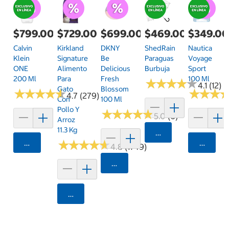
$799.00
$729.00
$699.00
$469.00
$349.0
Calvin
Kirkland
DKNY
ShedRain
Nautica
Klein
Signature
Be
Paraguas
Voyage
ONE
Alimento
Delicious
Burbuja
Sport
200 Ml
Para
Fresh
100 Ml
★
★
★
★
★
★
★
★
★
★
4.1 (12)
Gato
Blossom
★
★
★
★
★
★
★
★
★
★
★
★
★
★
★
★
4.7 (279)
Con
100 Ml
Pollo Y
★
★
★
★
★
★
★
★
★
★
5.0 (6)
Arroz
11.3 Kg
Agregar
Agregar
★
★
★
★
★
★
★
★
★
★
Agrega
4.8 (1749)
Agregar
Agregar