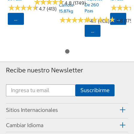
★
★
★
★
★
★
★
★
★
★
4.8 (1749)
De 260
Camote
★
★
★
★
★
★
★
★
★
★
★
★
★
★
★
★
4.7 (413)
Pzas
15.87kg
★
★
★
★
★
★
★
★
★
★
★
★
★
★
★
★
★
★
★
★
Seleccionar Código Postal
Selecci
4.8 (175)
4.7 (1102)
Seleccionar Código
Recibe nuestro Newsletter
Sitios Internacionales
Cambiar Idioma