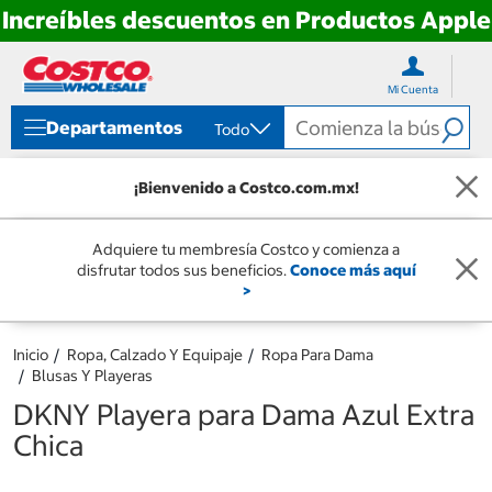
Increíbles descuentos en Productos Apple
Ir
Ir
directo
directo
Mi Cuenta
al
al
contenido
menú
Departamentos
Todo
de
navegación
¡Bienvenido a Costco.com.mx!
Adquiere tu membresía Costco y comienza a
disfrutar todos sus beneficios.
Conoce más aquí
>
Inicio
Ropa, Calzado Y Equipaje
Ropa Para Dama
Blusas Y Playeras
DKNY Playera para Dama Azul Extra
Chica