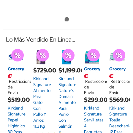
Lo Más Vendido En Línea...
Grocery
Grocery
Grocery
$729.00
$1,199.00
Kirkland
Kirkland
Restricciones
Restricciones
Restriccion
Signature
Signature
de
de
de
Alimento
Nature's
Envío
Envío
Envío
Para
Domain
$519.00
$299.00
$569.0
Gato
Alimento
Kirkland
Kirkland
Kirkland
Con
Para
Signature
Signature
Signature
Pollo Y
Perro
Papel
Servilletas
Toalla
Arroz
Con
Higiénico
4
Desechable
11.3 Kg
Salmón
30 Pzas
Paquetes
12 Pzas
Y