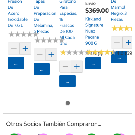
Presión
Tapas
Giratorio
De
Envío
De
De
Para
Marmol
$369.00
Acero
Preparación
Especias,
Negro, 3
Kirkland
Inoxidable
De
18
Piezas
Signature
De 7.6 L
Melamina,
Frascos
★
★
★
★
★
★
Nuez
5 Piezas
De 100
★
★
★
★
★
★
★
★
★
★
Pecana
Ml Cada
★
★
★
★
★
★
★
★
★
★
908 G
Uno
★
★
★
★
★
★
★
★
★
★
★
★
★
★
★
★
★
★
★
★
4.6 (692
1.0 (1)
Agrega
Agregar
Seleccionar Código
Agregar
Agregar
Otros Socios También Compraron...