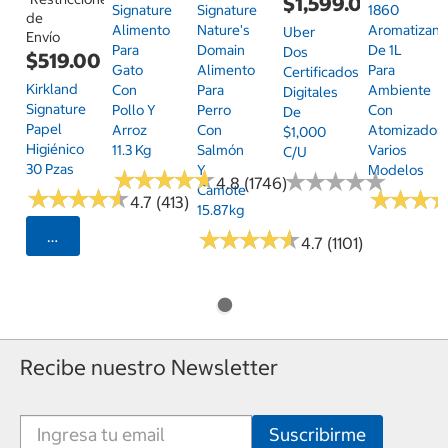
$1,599.00
Signature
Signature
1860
de
Alimento
Nature's
Aromatizant
Uber
Envío
Para
Domain
De 1L
Dos
$519.00
Gato
Alimento
Para
Certificados
Kirkland
Con
Para
Ambiente
Digitales
Signature
Pollo Y
Perro
Con
De
Papel
Arroz
Con
Atomizador,
$1,000
Higiénico
11.3 Kg
Salmón
Varios
C/u
30 Pzas
Y
Modelos
★
★
★
★
★
★
★
★
★
★
★
★
★
★
★
★
★
★
★
★
4.8 (1746)
Camote
★
★
★
★
★
★
★
★
★
★
★
★
★
★
★
★
4.7 (413)
15.87kg
★
★
★
★
★
★
★
★
★
★
Seleccionar Código Postal
4.7 (1101)
Recibe nuestro Newsletter