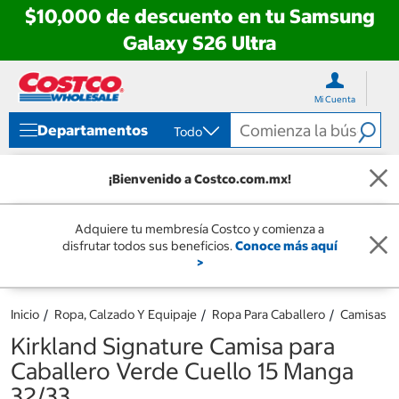
$10,000 de descuento en tu Samsung
Galaxy S26 Ultra
Ir
Ir
directo
directo
Mi Cuenta
al
al
contenido
menú
Departamentos
Todo
de
navegación
¡Bienvenido a Costco.com.mx!
Adquiere tu membresía Costco y comienza a
disfrutar todos sus beneficios.
Conoce más aquí
>
Inicio
Ropa, Calzado Y Equipaje
Ropa Para Caballero
Camisas
Kirkland Signature Camisa para
Caballero Verde Cuello 15 Manga
32/33