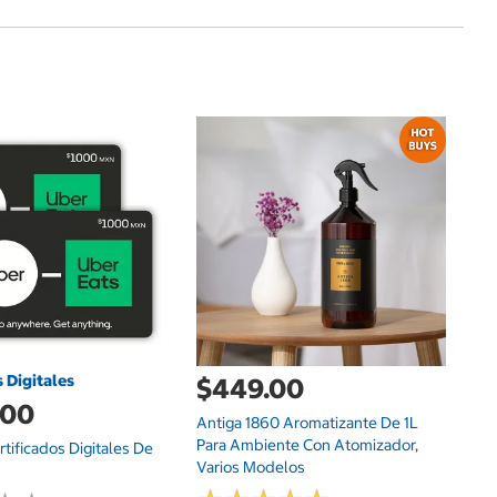
d
Fr
De
s Digitales
$449.00
.00
Antiga 1860 Aromatizante De 1L
Para Ambiente Con Atomizador,
tificados Digitales De
Varios Modelos