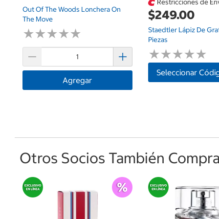
Restricciones de En
Out Of The Woods Lonchera On
$249.00
The Move
Staedtler Lápiz De Gra
★
★
★
★
★
★
★
★
★
★
Piezas
★
★
★
★
★
★
★
★
★
★
Seleccionar Códi
Agregar
Otros Socios También Comprar