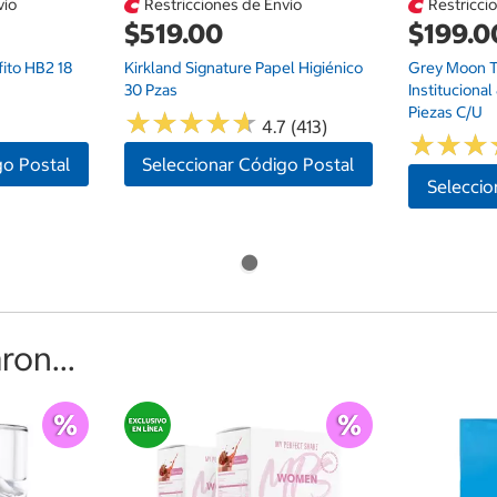
vío
Restricciones de Envío
Restricci
$519.00
$199.0
fito HB2 18
Kirkland Signature Papel Higiénico
Grey Moon T
30 Pzas
Instituciona
Piezas C/u
★
★
★
★
★
★
★
★
★
★
4.7 (413)
★
★
★
★
★
★
go Postal
Seleccionar Código Postal
Seleccio
on...