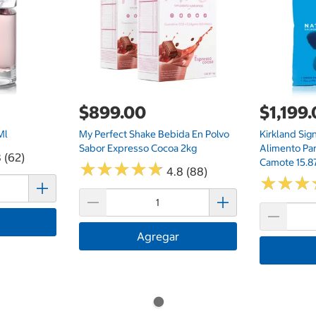
$899.00
$1,199
Ml
My Perfect Shake Bebida En Polvo
Kirkland Sig
Sabor Expresso Cocoa 2kg
Alimento Pa
 (62)
Camote 15.8
★
★
★
★
★
★
★
★
★
★
4.8 (88)
★
★
★
★
★
★
Agregar