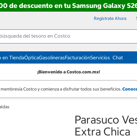
00 de descuento en tu Samsung Galaxy S26
Regístrate Ahora
 en Tienda
Óptica
Gasolineras
Facturación
Servicios
Chat
¡Bienvenido a Costco.com.mx!
 membresía Costco y comienza a disfrutar todos sus beneficios.
Conoce
aldas
Parasuco Ve
Extra Chica