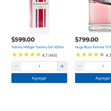
$599.00
$799.00
Tommy Hilfiger Tommy Girl 100ml
Hugo Boss Femme 75 
★
★
★
★
★
★
★
★
★
★
★
★
★
★
★
★
★
★
★
★
4.7 (143)
4.3
Agregar
Agregar