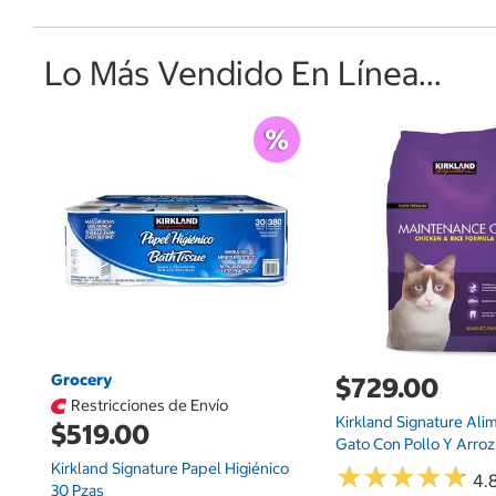
Lo Más Vendido En Línea...
Grocery
$729.00
Restricciones de Envío
Kirkland Signature Ali
$519.00
Gato Con Pollo Y Arroz 
Kirkland Signature Papel Higiénico
★
★
★
★
★
★
★
★
★
★
4.
30 Pzas