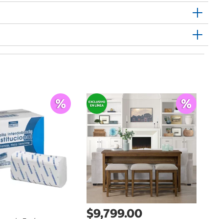
$
St
No
$9,799.00