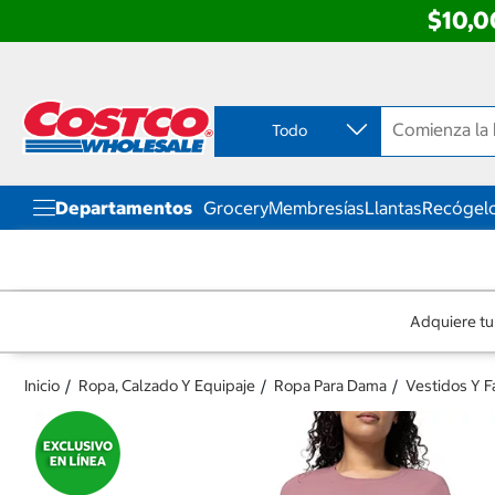
$10,0
Ir
Ir
directo
directo
al
al
contenido
menú
Todo
de
navegación
Departamentos
Grocery
Membresías
Llantas
Recógelo
Adquiere tu
Inicio
Ropa, Calzado Y Equipaje
Ropa Para Dama
Vestidos Y F