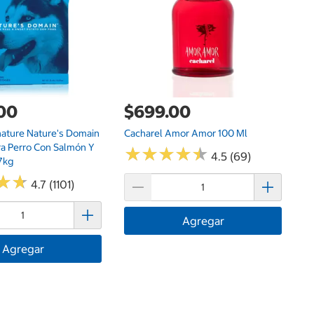
.00
$699.00
nature Nature's Domain
Cacharel Amor Amor 100 Ml
ra Perro Con Salmón Y
★
★
★
★
★
★
★
★
★
★
4.5 (69)
7kg
★
★
★
★
4.7 (1101)
Agregar
Agregar