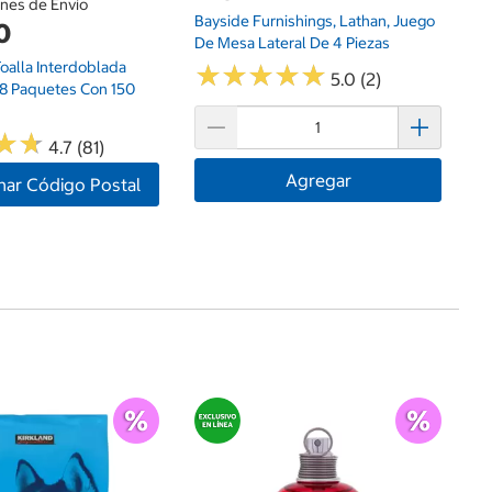
ones de Envío
Bayside Furnishings, Lathan, Juego
0
De Mesa Lateral De 4 Piezas
oalla Interdoblada
★
★
★
★
★
★
★
★
★
★
5.0 (2)
l 8 Paquetes Con 150
★
★
★
★
4.7 (81)
Agregar
nar Código Postal
$
DK