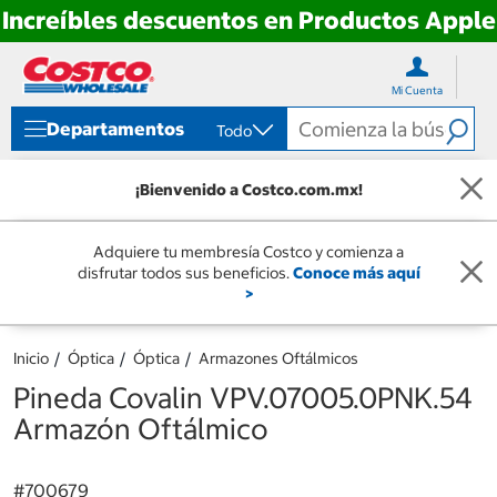
Increíbles descuentos en Productos Apple
Ir
Ir
directo
directo
Mi Cuenta
al
al
contenido
menú
Departamentos
Todo
de
navegación
¡Bienvenido a Costco.com.mx!
Adquiere tu membresía Costco y comienza a
disfrutar todos sus beneficios.
Conoce más aquí
>
Inicio
Óptica
Óptica
Armazones Oftálmicos
Pineda Covalin VPV.07005.0PNK.54
Armazón Oftálmico
#
700679