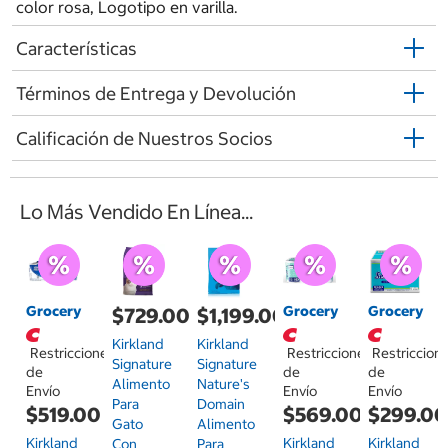
color rosa, Logotipo en varilla.
Características
Términos de Entrega y Devolución
Calificación de Nuestros Socios
Lo Más Vendido En Línea...
Grocery
Grocery
Grocery
$729.00
$1,199.00
Kirkland
Kirkland
Restricciones
Restricciones
Restriccion
Signature
Signature
de
de
de
Alimento
Nature's
Envío
Envío
Envío
Para
Domain
$519.00
$569.00
$299.0
Gato
Alimento
Kirkland
Kirkland
Kirkland
Con
Para