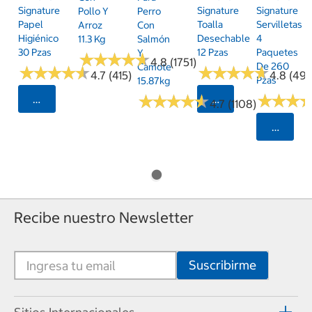
Signature
Signature
Signature
Pollo Y
Perro
Papel
Toalla
Servilletas
Arroz
Con
Higiénico
Desechable
4
11.3 Kg
Salmón
30 Pzas
12 Pzas
Paquetes
Y
★
★
★
★
★
★
★
★
★
★
4.8 (1751)
De 260
Camote
★
★
★
★
★
★
★
★
★
★
★
★
★
★
★
★
★
★
★
★
4.7 (415)
4.8 (497
Pzas
15.87kg
★
★
★
★
★
★
★
★
★
★
★
★
★
★
★
★
Seleccionar Código Postal
Seleccionar Código
4.7 (1108)
Selecci
Recibe nuestro Newsletter