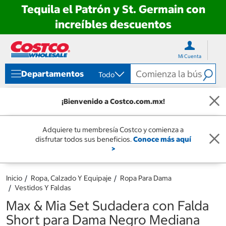
Tequila el Patrón y St. Germain con
increíbles descuentos
Ir
Ir
directo
directo
Mi Cuenta
al
al
contenido
menú
Departamentos
Todo
de
navegación
¡Bienvenido a Costco.com.mx!
Adquiere tu membresía Costco y comienza a
disfrutar todos sus beneficios.
Conoce más aquí
>
Inicio
Ropa, Calzado Y Equipaje
Ropa Para Dama
Vestidos Y Faldas
Max & Mia Set Sudadera con Falda
Short para Dama Negro Mediana