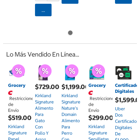
Agregar
Lo Más Vendido En Línea...
Grocery
Grocery
Certificado
$729.00
$1,199.00
Digitales
Kirkland
Kirkland
Restricciones
Restricciones
$1,599.
Signature
Signature
de
de
Alimento
Nature's
Uber
Envío
Envío
Para
Domain
Dos
$519.00
$299.00
Gato
Alimento
Certificados
Kirkland
Kirkland
Con
Para
Digitales
Signature
Signature
Pollo Y
Perro
De
Papel
Servilletas
Arroz
Con
$1,000