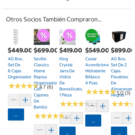
Otros Socios También Compraron...
$449.00
$699.00
$419.00
$549.00
$899.0
AG Box,
Seville
King
Caviar
AG Box,
Set De
Classics
Crystal
Acondicionador
Set De 2
6 Cajas
Home
Jarra De
Hidratante
Cajas
Organizadoras
Repisa
Vidrio
Bifásico
Flexibles
Organizadora
De
4 Pzas
De
★
★
★
★
★
★
★
★
★
★
4.7 (6)
Con
Borosilicato,
Almacenami
★
★
★
★
★
★
★
★
★
★
5.0 (3)
Cajones
1 Pieza
Negras
De
★
★
★
★
★
★
★
★
★
★
★
★
★
★
★
★
4.3 (6)
Bambú
Agregar
★
★
★
★
★
★
★
★
★
★
5.0 (1)
Agregar
Agregar
Agrega