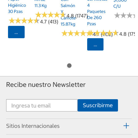
Higiénico
4
11.3 Kg
Salmón
C/u
30 Pzas
Paquetes
Y
★
★
★
★
★
★
★
★
★
★
★
★
★
★
★
★
4.8 (1747)
De 260
Camote
★
★
★
★
★
★
★
★
★
★
4.7 (413)
Pzas
15.87kg
★
★
★
★
★
★
★
★
★
★
★
★
★
★
★
★
★
★
★
★
Seleccionar Código Postal
4.8 (175)
4.7 (1102)
Seleccionar Código
Recibe nuestro Newsletter
Sitios Internacionales