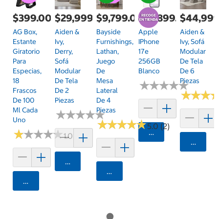
$399.00
$29,999.00
$9,799.00
$14,899.00
$44,999
AG Box,
Aiden &
Bayside
Apple
Aiden &
Estante
Ivy,
Furnishings,
IPhone
Ivy, Sofá
Giratorio
Derry,
Lathan,
17e
Modular
Para
Sofá
Juego
256GB
De Tela
Especias,
Modular
De
Blanco
De 6
18
De Tela
Mesa
Piezas
★
★
★
★
★
★
★
★
★
★
Frascos
De 2
Lateral
★
★
★
★
★
★
De 100
Piezas
De 4
Ml Cada
Piezas
★
★
★
★
★
★
★
★
★
★
Uno
★
★
★
★
★
★
★
★
★
★
5.0 (2)
★
★
★
★
★
★
★
★
★
★
Agregar
1.0 (1)
Agrega
Agregar
Agregar
Agregar