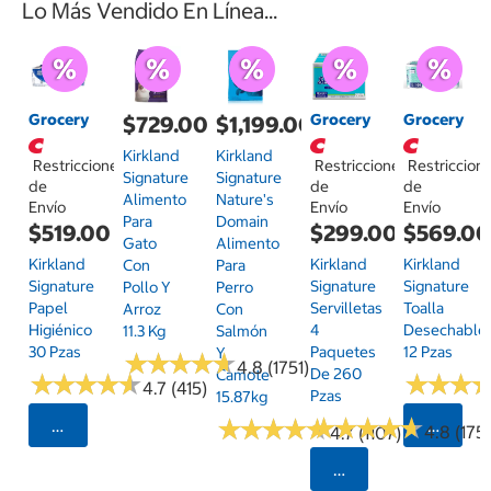
Lo Más Vendido En Línea...
Grocery
Grocery
Grocery
$729.00
$1,199.00
Kirkland
Kirkland
Restricciones
Restricciones
Restriccion
Signature
Signature
de
de
de
Alimento
Nature's
Envío
Envío
Envío
Para
Domain
$519.00
$299.00
$569.0
Gato
Alimento
Kirkland
Kirkland
Kirkland
Con
Para
Signature
Signature
Signature
Pollo Y
Perro
Papel
Servilletas
Toalla
Arroz
Con
Higiénico
4
Desechable
11.3 Kg
Salmón
30 Pzas
Paquetes
12 Pzas
Y
★
★
★
★
★
★
★
★
★
★
4.8 (1751)
De 260
Camote
★
★
★
★
★
★
★
★
★
★
★
★
★
★
★
★
4.7 (415)
Pzas
15.87kg
★
★
★
★
★
★
★
★
★
★
★
★
★
★
★
★
★
★
★
★
Seleccionar Código Postal
Selecci
4.8 (175)
4.7 (1107)
Seleccionar Código