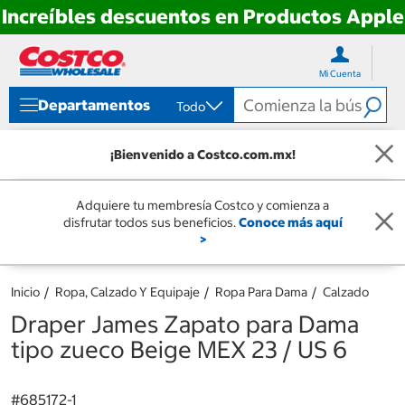
Increíbles descuentos en Productos Apple
Ir
Ir
directo
directo
Mi Cuenta
al
al
contenido
menú
Departamentos
Todo
de
navegación
¡Bienvenido a Costco.com.mx!
Adquiere tu membresía Costco y comienza a
disfrutar todos sus beneficios.
Conoce más aquí
>
Inicio
Ropa, Calzado Y Equipaje
Ropa Para Dama
Calzado
Draper James Zapato para Dama
tipo zueco Beige MEX 23 / US 6
#
685172-1