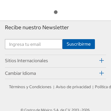
Recibe nuestro Newsletter
Sitios Internacionales
Cambiar Idioma
Términos y Condiciones
Aviso de privacidad
Política
|
|
© Costco de México, S.A. de C.V.
2013 - 2026
.