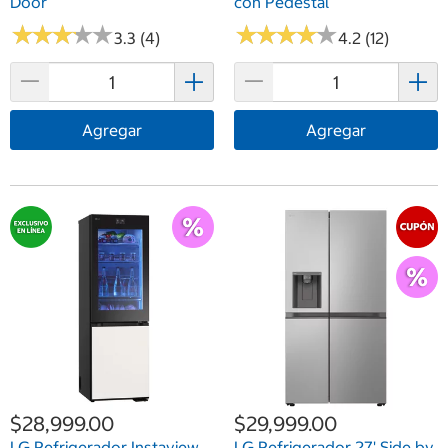
Door
con Pedestal
★
★
★
★
★
★
★
★
★
★
★
★
★
★
★
★
★
★
★
★
3.3 (4)
4.2 (12)
Agregar
Agregar
$28,999.00
$29,999.00
LG Refrigerador Instaview
LG Refrigerador 27' Side by