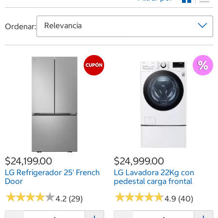
Ordenar:
$24,199.00
$24,999.00
LG Refrigerador 25' French
LG Lavadora 22Kg con
Door
pedestal carga frontal
★
★
★
★
★
★
★
★
★
★
★
★
★
★
★
★
★
★
★
★
4.2 (29)
4.9 (40)