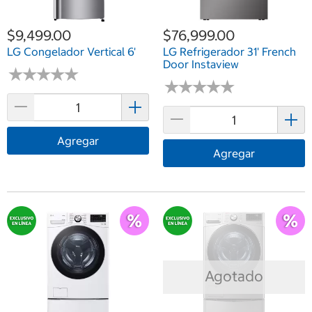
$9,499.00
$76,999.00
LG Congelador Vertical 6'
LG Refrigerador 31' French
Door Instaview
★
★
★
★
★
★
★
★
★
★
★
★
★
★
★
★
★
★
★
★
Agregar
Agregar
Agotado