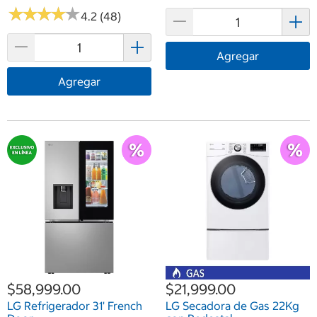
★
★
★
★
★
★
★
★
★
★
4.2 (48)
Agregar
Agregar
$58,999.00
$21,999.00
LG Refrigerador 31' French
LG Secadora de Gas 22Kg