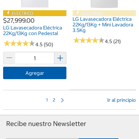
LG Lavasecadora Eléctrica
$27,999.00
22Kg/13Kg + Mini Lavadora
LG Lavasecadora Eléctrica
3.5Kg
22Kg/13Kg con Pedestal
★
★
★
★
★
★
★
★
★
★
4.5 (21)
★
★
★
★
★
★
★
★
★
★
4.5 (50)
Agregar
Página
Ir al principio
1
2
siguiente
Recibe nuestro Newsletter