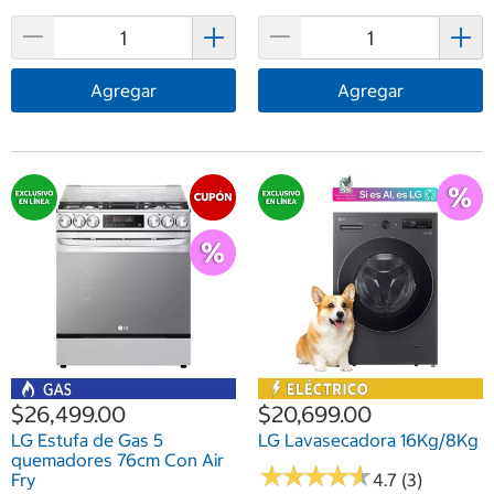
Agregar
Agregar
$26,499.00
$20,699.00
LG Estufa de Gas 5
LG Lavasecadora 16Kg/8Kg
quemadores 76cm Con Air
★
★
★
★
★
★
★
★
★
★
Fry
4.7 (3)