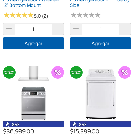
12' Bottom Mount
Side
★
★
★
★
★
★
★
★
★
★
★
★
★
★
★
★
★
★
★
★
5.0 (2)
Agregar
Agregar
$36,999.00
$15,399.00