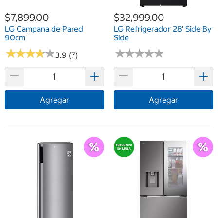
$7,899.00
$32,999.00
LG Campana de Pared
LG Refrigerador 28' Side By
90cm
Side
★
★
★
★
★
★
★
★
★
★
★
★
★
★
★
★
★
★
★
★
3.9 (7)
Agregar
Agregar