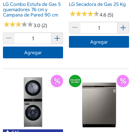
LG Combo Estufa de Gas 5
LG Secadora de Gas 25 Kg
quemadores 76 cm y
★
★
★
★
★
★
★
★
★
★
Campana de Pared 90 cm
4.6 (5)
★
★
★
★
★
★
★
★
★
★
3.0 (2)
Agregar
Agregar