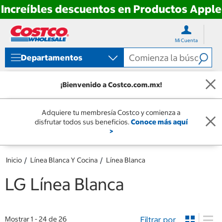
Increíbles descuentos en Productos Apple
Ir
Ir
directo
directo
Mi Cuenta
al
al
contenido
menú
Departamentos
de
navegación
¡Bienvenido a Costco.com.mx!
Adquiere tu membresía Costco y comienza a
disfrutar todos sus beneficios.
Conoce más aquí
>
Inicio
Línea Blanca Y Cocina
Línea Blanca
LG Línea Blanca
Filtrar por
Mostrar 1 - 24 de 26