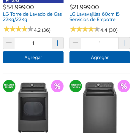
$54,999.00
$21,999.00
LG Torre de Lavado de Gas
LG Lavavajillas 60cm 15
22Kg/22Kg
Servicios de Empotre
★
★
★
★
★
★
★
★
★
★
★
★
★
★
★
★
★
★
★
★
4.2 (36)
4.4 (30)
Agregar
Agregar