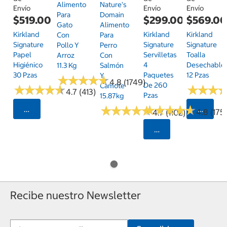
Alimento
Nature's
Envío
Envío
Envío
Para
Domain
$519.00
$299.00
$569.0
Gato
Alimento
Kirkland
Kirkland
Kirkland
Con
Para
Signature
Signature
Signature
Pollo Y
Perro
Papel
Servilletas
Toalla
Arroz
Con
Higiénico
4
Desechable
11.3 Kg
Salmón
30 Pzas
Paquetes
12 Pzas
Y
★
★
★
★
★
★
★
★
★
★
4.8 (1749)
De 260
Camote
★
★
★
★
★
★
★
★
★
★
★
★
★
★
★
★
4.7 (413)
Pzas
15.87kg
★
★
★
★
★
★
★
★
★
★
★
★
★
★
★
★
★
★
★
★
Seleccionar Código Postal
Selecci
4.8 (175)
4.7 (1102)
Seleccionar Código
Recibe nuestro Newsletter