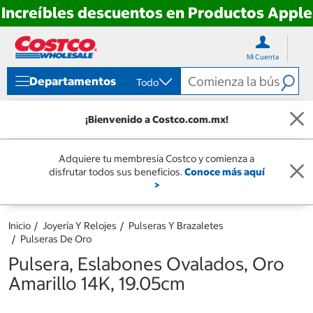
Increíbles descuentos en Productos Apple
Ir
Ir
directo
directo
Mi Cuenta
al
al
contenido
menú
Departamentos
Todo
de
navegación
¡Bienvenido a Costco.com.mx!
Adquiere tu membresía Costco y comienza a
disfrutar todos sus beneficios.
Conoce más aquí
>
Inicio
Joyería Y Relojes
Pulseras Y Brazaletes
Pulseras De Oro
Pulsera, Eslabones Ovalados, Oro
Amarillo 14K, 19.05cm