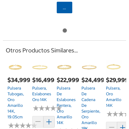
Agregar
Otros Productos Similares...
$34,999.00
$16,499.00
$22,999.00
$24,499.00
$29,999
Pulsera
Pulsera,
Pulsera
Pulsera
Pulsera,
Tubogas,
Eslabones
De
De
Oro
Oro
Oro 14K
Eslabones
Cadena
Amarillo
Amarillo
Pantera,
De
14K
★
★
★
★
★
★
★
★
★
★
14K,
Oro
Serpiente,
★
★
★
★
★
★
19.05cm
Amarillo
Oro
14K
Amarillo
★
★
★
★
★
★
★
★
★
★
18K,