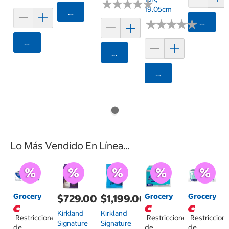
★
★
★
★
★
★
★
★
★
★
19.05cm
Agregar
★
★
★
★
★
★
★
★
★
★
Agrega
Agregar
Agregar
Agregar
Lo Más Vendido En Línea...
Grocery
Grocery
Grocery
$729.00
$1,199.00
Kirkland
Kirkland
Restricciones
Restricciones
Restriccion
Signature
Signature
de
de
de