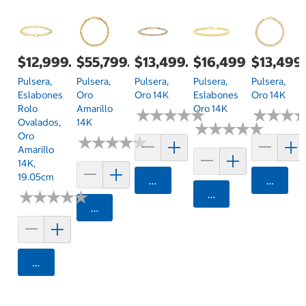
$12,999.00
$55,799.00
$13,499.00
$16,499.00
$13,499
Pulsera,
Pulsera,
Pulsera,
Pulsera,
Pulsera,
Eslabones
Oro
Oro 14K
Eslabones
Oro 14K
Rolo
Amarillo
Oro 14K
★
★
★
★
★
★
★
★
★
★
★
★
★
★
★
★
Ovalados,
14K
★
★
★
★
★
★
★
★
★
★
Oro
★
★
★
★
★
★
★
★
★
★
Amarillo
14K,
19.05cm
Agregar
Agrega
★
★
★
★
★
★
★
★
★
★
Agregar
Agregar
Agregar