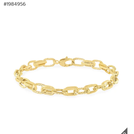
#
1984956