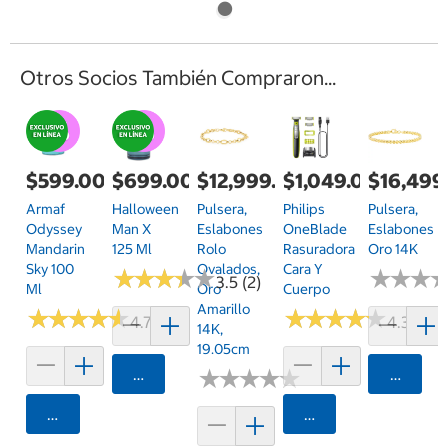
Otros Socios También Compraron...
$599.00
$699.00
$12,999.00
$1,049.00
$16,499
Armaf
Halloween
Pulsera,
Philips
Pulsera,
Odyssey
Man X
Eslabones
OneBlade
Eslabones
Mandarin
125 Ml
Rolo
Rasuradora
Oro 14K
Sky 100
Ovalados,
Cara Y
★
★
★
★
★
★
★
★
★
★
★
★
★
★
★
★
3.5 (2)
Ml
Oro
Cuerpo
Amarillo
★
★
★
★
★
★
★
★
★
★
★
★
★
★
★
★
★
★
★
★
4.7 (39)
4.3 (7)
14K,
19.05cm
Agregar
★
★
★
★
★
★
★
★
★
★
Agrega
Agregar
Agregar