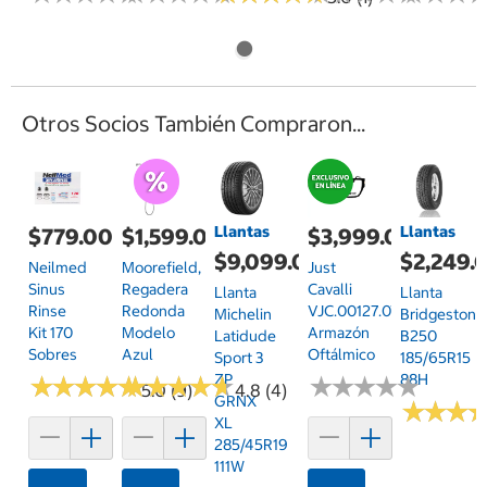
Otros Socios También Compraron...
Llantas
Llantas
$779.00
$1,599.00
$3,999.00
$9,099.00
$2,249.
Neilmed
Moorefield,
Just
Sinus
Regadera
Cavalli
Llanta
Llanta
Rinse
Redonda
VJC.00127.0700.55
Michelin
Bridgestone
Kit 170
Modelo
Armazón
Latidude
B250
Sobres
Azul
Oftálmico
Sport 3
185/65R15
ZP
88H
★
★
★
★
★
★
★
★
★
★
★
★
★
★
★
★
★
★
★
★
★
★
★
★
★
★
★
★
★
★
5.0 (9)
4.8 (4)
GRNX
★
★
★
★
★
★
XL
285/45R19
111W