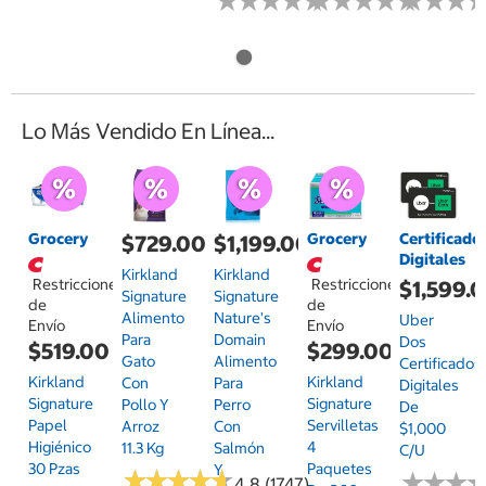
★
★
★
★
★
★
★
★
★
★
★
★
★
★
★
★
★
★
★
★
★
★
★
★
★
★
Lo Más Vendido En Línea...
Grocery
Grocery
Certificado
$729.00
$1,199.00
Digitales
Kirkland
Kirkland
Restricciones
Restricciones
$1,599.
Signature
Signature
de
de
Alimento
Nature's
Uber
Envío
Envío
Para
Domain
Dos
$519.00
$299.00
Gato
Alimento
Certificados
Kirkland
Kirkland
Con
Para
Digitales
Signature
Signature
Pollo Y
Perro
De
Papel
Servilletas
Arroz
Con
$1,000
Higiénico
4
11.3 Kg
Salmón
C/u
30 Pzas
Paquetes
Y
★
★
★
★
★
★
★
★
★
★
★
★
★
★
★
★
4.8 (1747)