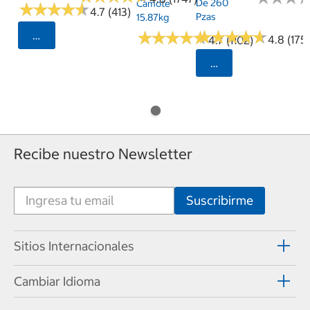
De 260
Camote
★
★
★
★
★
★
★
★
★
★
4.7 (413)
Pzas
15.87kg
★
★
★
★
★
★
★
★
★
★
★
★
★
★
★
★
★
★
★
★
Seleccionar Código Postal
4.8 (175)
4.7 (1102)
Seleccionar Código
Recibe nuestro Newsletter
Sitios Internacionales
Cambiar Idioma