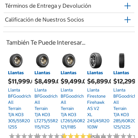
Términos de Entrega y Devolución
Calificación de Nuestros Socios
También Te Puede Interesar...
Llantas
Llantas
Llantas
Llantas
Llantas
$11,999.00
$8,499.00
$9,499.00
$6,899.00
$12,299
Llanta
Llanta
Llanta
Llanta
Llanta
BFGoodrich
BFGoodrich
BFGoodrich
Firestone
BFGoodrich
All
All
All
Firehawk
All
Terrain
Terrain
Terrain
AS V2
Terrain
T/A KO3
T/A KO3
T/A KO3
XL
T/A KO3
305/55R20
LT275/55R20
LT265/60R20
245/45R20
285/60R20
125S
115/112S
121/118S
103W
125/122S
★
★
★
★
★
★
★
★
★
★
★
★
★
★
★
★
★
★
★
★
★
★
★
★
★
★
★
★
★
★
★
★
★
★
★
★
★
★
★
★
★
★
★
★
★
★
5.0 (1)