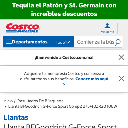
Tequila el Patrón y St. Germain con
increíbles descuentos
Ir
Ir
directo
directo
Mi Cuenta
al
al
contenido
menú
Departamentos
Todo
de
navegación
¡Bienvenido a Costco.com.mx!
Adquiere tu membresía Costco y comienza a
disfrutar todos sus beneficios.
Conoce más aquí
>
Inicio
Resultados De Búsqueda
Llanta BFGoodrich G-Force Sport Comp2 275/40ZR20 106W
Llantas
Llanta BFGoodrich G-Force Sport