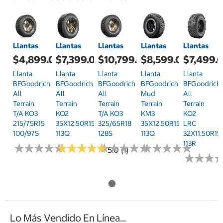
Llantas
Llantas
Llantas
Llantas
Llantas
$4,899.00
$7,399.00
$10,799.00
$8,599.00
$7,499.
Llanta
Llanta
Llanta
Llanta
Llanta
BFGoodrich
BFGoodrich
BFGoodrich
BFGoodrich
BFGoodrich
All
All
All
Mud
All
Terrain
Terrain
Terrain
Terrain
Terrain
T/A KO3
KO2
T/A KO3
KM3
KO2
215/75R15
35X12.50R15
325/65R18
35X12.50R15
LRC
100/97S
113Q
128S
113Q
32X11.50R15
113R
★
★
★
★
★
★
★
★
★
★
★
★
★
★
★
★
★
★
★
★
★
★
★
★
★
★
★
★
★
★
★
★
★
★
★
★
★
★
★
★
5.0 (1)
★
★
★
★
★
★
Lo Más Vendido En Línea...