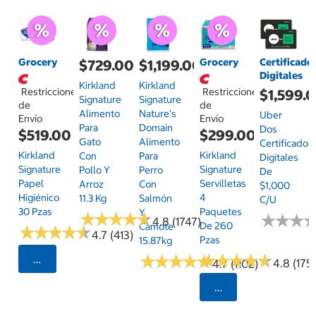
Grocery
Grocery
Certificado
$729.00
$1,199.00
Digitales
Kirkland
Kirkland
Restricciones
Restricciones
$1,599.
Signature
Signature
de
de
Alimento
Nature's
Uber
Envío
Envío
Para
Domain
Dos
$519.00
$299.00
Gato
Alimento
Certificados
Kirkland
Kirkland
Con
Para
Digitales
Signature
Signature
Pollo Y
Perro
De
Papel
Servilletas
Arroz
Con
$1,000
Higiénico
4
11.3 Kg
Salmón
C/u
30 Pzas
Paquetes
Y
★
★
★
★
★
★
★
★
★
★
★
★
★
★
★
★
4.8 (1747)
De 260
Camote
★
★
★
★
★
★
★
★
★
★
4.7 (413)
Pzas
15.87kg
★
★
★
★
★
★
★
★
★
★
★
★
★
★
★
★
★
★
★
★
Seleccionar Código Postal
4.8 (175)
4.7 (1102)
Seleccionar Código