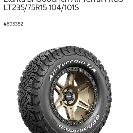
LT235/75R15 104/101S
#
695352