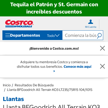
Tequila el Patrón y St. Germain con
increíbles descuentos
Ir
Ir
directo
directo
Mi Cuenta
al
al
contenido
menú
Departamentos
Todo
de
navegación
¡Bienvenido a Costco.com.mx!
Adquiere tu membresía Costco y comienza a
disfrutar todos sus beneficios.
Conoce más aquí
>
Inicio
Resultados De Búsqueda
Llanta BFGoodrich All Terrain KO3 LT235/75R15 104/101S
Llantas
Llanta BFGoodrich All Terrain KO3