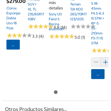
$279.00
más
S 18-
SUV+
Terrain
detalles
Clorox
45mm
XL TL
T/A KO3
Esponjas
F4.5-6.3
235/65R17
Sony Ult
265/70R17
Doble
IS STM +
108V
Field 5
123/120S
Uso 18
RF-S
Bocina
★
★
★
★
★
★
★
★
★
★
★
★
★
★
★
★
★
★
★
★
4.8 (14)
Pzas
55-
Bluetooth
210mm
★
★
★
★
★
★
★
★
★
★
★
★
★
★
★
★
★
★
★
★
3.3 (4)
5.0 (1)
F5-7.1 IS
STM
Seleccionar Código Postal
★
★
★
★
★
★
Agrega
Otros Productos Similares...