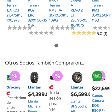
All
All
Mud-
Dueler
Mud
Terrain
Terrain
Terrain
AT
Terrain
T/A KO3
KO2
KM3 T/A
REVO 2
KM3
215/75R15
LRC
31X10.50R15
LT
35X12.50R15
100/97S
32X11.50R15
109Q
235/75R15
113Q
113R
110/107S
★
★
★
★
★
★
★
★
★
★
★
★
★
★
★
★
★
★
★
★
★
★
★
★
★
★
★
★
★
★
★
★
★
★
★
★
★
★
★
★
★
★
★
★
★
★
5.0 (1)
Otros Socios También Compraron...
Grocery
Llantas
Llantas
$22,699
Inicia
$4,399.00
$6,599.00
Canon,
Restricciones
sesión
Cámara
Llanta
Llanta
de
para
EOS
Michelin
BFGoodrich
Envío
ver
R50 RF-
Primacy
All