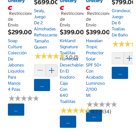
Grocery
Grocery
Grocery
$699.00
$799.0
Sealy,
Grandeur,
Restricciones
Restricciones
Restricciones
Juego
Juego
de
de
de
De 2
De 6
Envío
Envío
Envío
Almohadas
Toallas
$299.00
$399.00
$399.00
Refrescantes,
De Baño
Soap
Kirkland
Hawaiian
Tamaño
★
★
★
★
★
★
Culture
Signature
Tropic
Queen
Colección
Toallitas
Protector
★
★
★
★
★
★
★
★
★
★
5.0 (1)
De
Húmedas
Solar
Jabones
Desechables
SPF 50+
Líquidos
En El
Con
Agrega
Para
Inodoro
Acabado
Manos
Caja
Luminoso
Agregar
4 Pzas
Con
2/100
640
Ml
★
★
★
★
★
★
★
★
★
★
Toallitas
★
★
★
★
★
★
★
★
★
★
★
★
★
★
★
★
★
★
★
★
Seleccionar Código Postal
4.7 (834)
Seleccionar Código
Seleccionar Código Postal