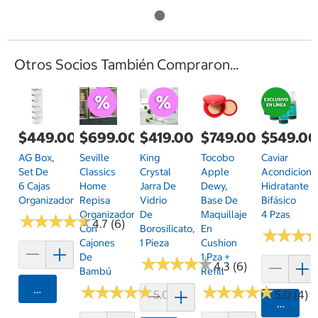
Otros Socios También Compraron...
$449.00
$699.00
$419.00
$749.00
$549.0
AG Box,
Seville
King
Tocobo
Caviar
Set De
Classics
Crystal
Apple
Acondiciona
6 Cajas
Home
Jarra De
Dewy,
Hidratante
Organizadoras
Repisa
Vidrio
Base De
Bifásico
Organizadora
De
Maquillaje
4 Pzas
★
★
★
★
★
★
★
★
★
★
4.7 (6)
Con
Borosilicato,
En
★
★
★
★
★
★
Cajones
1 Pieza
Cushion
De
1 Pza +
★
★
★
★
★
★
★
★
★
★
4.3 (6)
Bambú
Refill
Agregar
★
★
★
★
★
★
★
★
★
★
★
★
★
★
★
★
★
★
★
★
5.0 (1)
5.0 (4)
Agrega