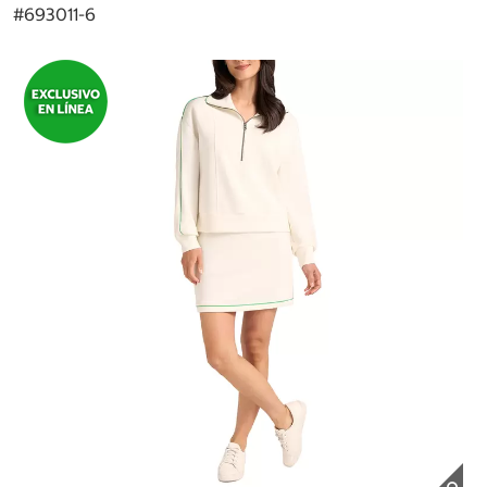
#
693011-6