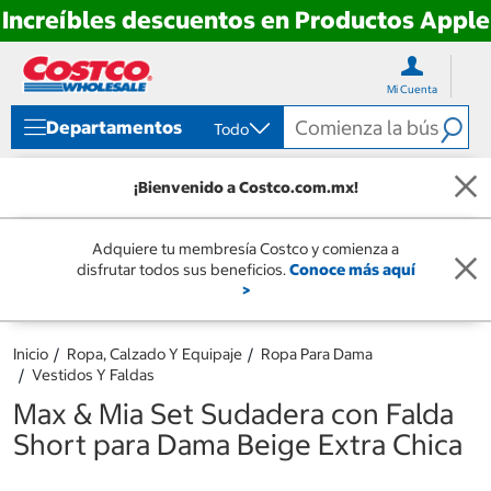
Increíbles descuentos en Productos Apple
Ir
Ir
directo
directo
Mi Cuenta
al
al
contenido
menú
Departamentos
Todo
de
navegación
¡Bienvenido a Costco.com.mx!
Adquiere tu membresía Costco y comienza a
disfrutar todos sus beneficios.
Conoce más aquí
>
Inicio
Ropa, Calzado Y Equipaje
Ropa Para Dama
Vestidos Y Faldas
Max & Mia Set Sudadera con Falda
Short para Dama Beige Extra Chica