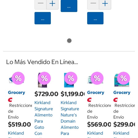
Agregar
Agregar
Agregar
Lo Más Vendido En Línea...
Grocery
Grocery
Grocery
$729.00
$1,199.00
Kirkland
Kirkland
Restricciones
Restricciones
Restriccion
Signature
Signature
de
de
de
Alimento
Nature's
Envío
Envío
Envío
Para
Domain
$519.00
$569.00
$299.0
Gato
Alimento
Kirkland
Kirkland
Kirkland
Con
Para