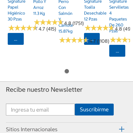
Signature
Signature
Signature
Pollo Y
Perro
Papel
Toalla
Servilletas
Arroz
Con
Higiénico
Desechable
4
11.3 Kg
Salmón
30 Pzas
12 Pzas
Paquetes
Y
★
★
★
★
★
★
★
★
★
★
4.8 (1751)
De 260
Camote
★
★
★
★
★
★
★
★
★
★
★
★
★
★
★
★
★
★
★
★
4.7 (415)
4.8 (497
Pzas
15.87kg
★
★
★
★
★
★
★
★
★
★
★
★
★
★
★
★
Seleccionar Código Postal
Seleccionar Código
4.7 (1108)
Selecci
Recibe nuestro Newsletter
Sitios Internacionales