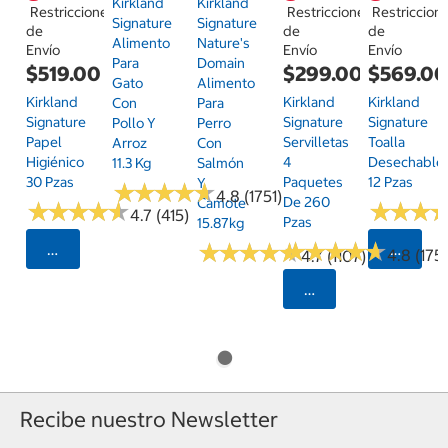
Kirkland
Kirkland
Restricciones
Restricciones
Restriccion
Signature
Signature
de
de
de
Alimento
Nature's
Envío
Envío
Envío
Para
Domain
$519.00
$299.00
$569.0
Gato
Alimento
Kirkland
Kirkland
Kirkland
Con
Para
Signature
Signature
Signature
Pollo Y
Perro
Papel
Servilletas
Toalla
Arroz
Con
Higiénico
4
Desechable
11.3 Kg
Salmón
30 Pzas
Paquetes
12 Pzas
Y
★
★
★
★
★
★
★
★
★
★
4.8 (1751)
De 260
Camote
★
★
★
★
★
★
★
★
★
★
★
★
★
★
★
★
4.7 (415)
Pzas
15.87kg
★
★
★
★
★
★
★
★
★
★
★
★
★
★
★
★
★
★
★
★
Seleccionar Código Postal
Selecci
4.8 (175)
4.7 (1107)
Seleccionar Código
Recibe nuestro Newsletter