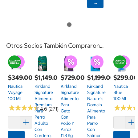
Agregar
Otros Socios También Compraron...
$349.00
$1,149.00
$729.00
$1,199.00
$299.0
Nautica
Kirkland
Kirkland
Kirkland
Nautica
Voyage
Signature
Signature
Signature
Blue
100 Ml
Alimento
Alimento
Nature's
100 Ml
Premium
Para
Domain
★
★
★
★
★
★
★
★
★
★
★
★
★
★
★
★
4.6 (271)
Para
Gato
Alimento
Perro
Con
Para
Adulto
Pollo Y
Perro
Con
Arroz
Con
Cordero,
11.3 Kg
Salmón
Agregar
Agrega