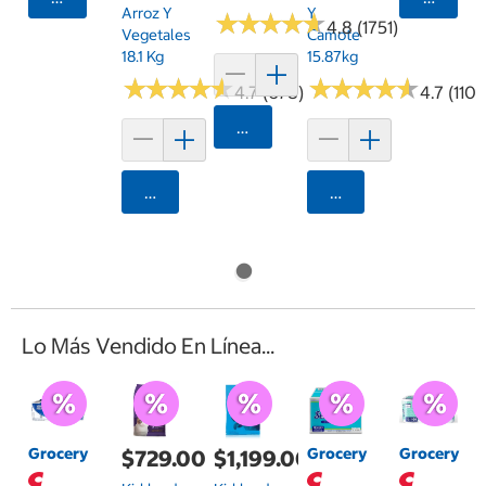
Arroz Y
Y
★
★
★
★
★
★
★
★
★
★
4.8 (1751)
Vegetales
Camote
18.1 Kg
15.87kg
★
★
★
★
★
★
★
★
★
★
★
★
★
★
★
★
★
★
★
★
4.7 (678)
4.7 (1107
Agregar
Agregar
Agregar
Lo Más Vendido En Línea...
Grocery
Grocery
Grocery
$729.00
$1,199.00