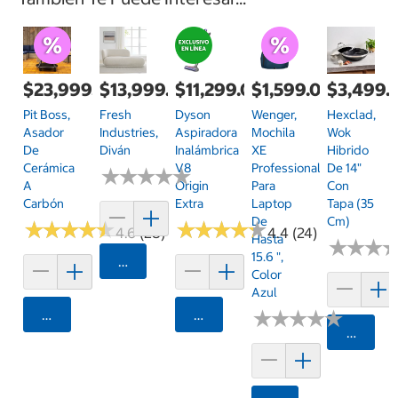
$23,999.00
$13,999.00
$11,299.00
$1,599.00
$3,499.
Pit Boss,
Fresh
Dyson
Wenger,
Hexclad,
Asador
Industries,
Aspiradora
Mochila
Wok
De
Diván
Inalámbrica
XE
Hibrido
Cerámica
V8
Professional
De 14"
★
★
★
★
★
★
★
★
★
★
A
Origin
Para
Con
Carbón
Extra
Laptop
Tapa (35
De
Cm)
★
★
★
★
★
★
★
★
★
★
★
★
★
★
★
★
★
★
★
★
4.6 (28)
4.4 (24)
Hasta
★
★
★
★
★
★
15.6 ",
Agregar
Color
Azul
Agregar
Agregar
★
★
★
★
★
★
★
★
★
★
Agrega