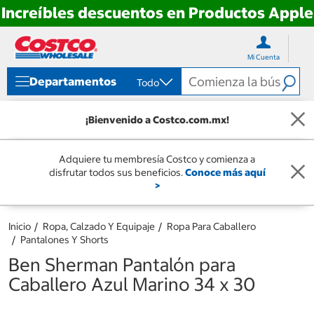
Increíbles descuentos en Productos Apple
Ir
Ir
directo
directo
Mi Cuenta
al
al
contenido
menú
Departamentos
Todo
de
navegación
¡Bienvenido a Costco.com.mx!
Adquiere tu membresía Costco y comienza a
disfrutar todos sus beneficios.
Conoce más aquí
>
Inicio
Ropa, Calzado Y Equipaje
Ropa Para Caballero
Pantalones Y Shorts
Ben Sherman Pantalón para
Caballero Azul Marino 34 x 30