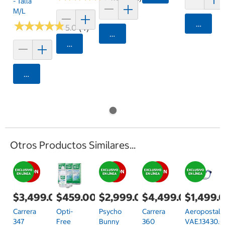
- Talla
M/L
★
★
★
★
★
★
★
★
★
★
Agrega
5.0 (4)
Agregar
Agregar
Agregar
Otros Productos Similares...
$3,499.00
$459.00
$2,999.00
$4,499.00
$1,499.
Carrera
Opti-
Psycho
Carrera
Aeropostale
347
Free
Bunny
360
VAE.13430.0