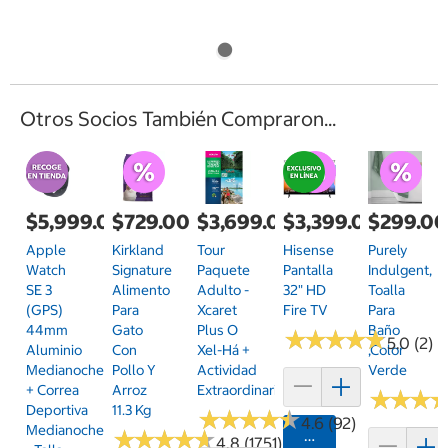
Otros Socios También Compraron...
$5,999.00
$729.00
$3,699.00
$3,399.00
$299.0
Apple
Kirkland
Tour
Hisense
Purely
Watch
Signature
Paquete
Pantalla
Indulgent,
SE 3
Alimento
Adulto -
32" HD
Toalla
(GPS)
Para
Xcaret
Fire TV
Para
44mm
Gato
Plus O
Baño
★
★
★
★
★
★
★
★
★
★
5.0 (2)
Aluminio
Con
Xel-Há +
,Color
Medianoche
Pollo Y
Actividad
Verde
+ Correa
Arroz
Extraordinaria
★
★
★
★
★
★
Deportiva
11.3 Kg
★
★
★
★
★
★
★
★
★
★
4.6 (92)
Medianoche
★
★
★
★
★
★
★
★
★
★
Agregar
4.8 (1751)