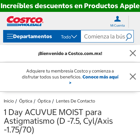
Increíbles descuentos en Productos Apple
Ir
Ir
directo
directo
Mi Cuenta
al
al
contenido
menú
Departamentos
Todo
de
navegación
¡Bienvenido a Costco.com.mx!
Adquiere tu membresía Costco y comienza a
disfrutar todos sus beneficios.
Conoce más aquí
>
Inicio
Óptica
Óptica
Lentes De Contacto
1 Day ACUVUE MOIST para
Astigmatismo (D -7.5, Cyl/Axis
-1.75/70)