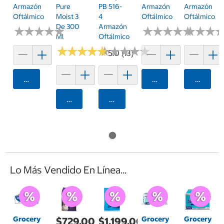
Armazón
Pure
PB 516-
Armazón
Armazón
Oftálmico
Moist 3
4
Oftálmico
Oftálmico
De 300
Armazón
★
★
★
★
★
★
★
★
★
★
★
★
★
★
★
★
★
★
★
★
★
★
★
★
★
★
Ml
Oftálmico
★
★
★
★
★
★
★
★
★
★
★
★
★
★
★
★
★
★
★
★
5.0 (13)
Agregar
Agregar
Agrega
Agregar
Agregar
Lo Más Vendido En Línea...
Grocery
Grocery
Grocery
$729.00
$1,199.00