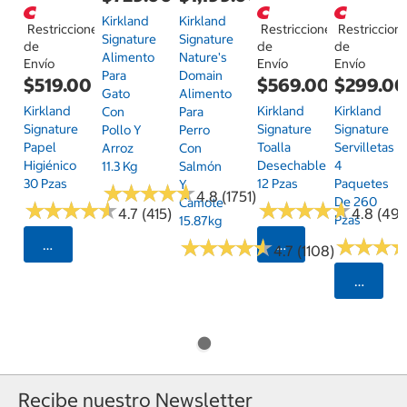
Kirkland
Kirkland
Restricciones
Restricciones
Restriccion
Signature
Signature
de
de
de
Alimento
Nature's
Envío
Envío
Envío
Para
Domain
$519.00
$569.00
$299.0
Gato
Alimento
Kirkland
Kirkland
Kirkland
Con
Para
Signature
Signature
Signature
Pollo Y
Perro
Papel
Toalla
Servilletas
Arroz
Con
Higiénico
Desechable
4
11.3 Kg
Salmón
30 Pzas
12 Pzas
Paquetes
Y
★
★
★
★
★
★
★
★
★
★
4.8 (1751)
De 260
Camote
★
★
★
★
★
★
★
★
★
★
★
★
★
★
★
★
★
★
★
★
4.7 (415)
4.8 (497
Pzas
15.87kg
★
★
★
★
★
★
★
★
★
★
★
★
★
★
★
★
Seleccionar Código Postal
Seleccionar Código
4.7 (1108)
Selecci
Recibe nuestro Newsletter