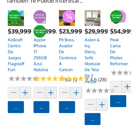
También Te Puede Interesar...
$39,999.00
$19,899.00
$23,999.00
$29,999.00
$54,999
Kidkraft
Apple
Pit Boss,
Aiden &
Peak
Centro
IPhone
Asador
Ivy,
Cama
De
17
De
Derry,
De
Juegos
256GB
Cerámica
Sofá
Pilates
Flagstaff
Azul
A
Modular
Reformer
Fort
Neblina
Carbón
De Tela
★
★
★
★
★
★
De 2
★
★
★
★
★
★
★
★
★
★
★
★
★
★
★
★
★
★
★
★
★
★
★
★
★
★
★
★
★
★
5.0 (1)
4.6 (28)
Piezas
★
★
★
★
★
★
★
★
★
★
Agrega
Agregar
Agregar
Agregar
Agregar